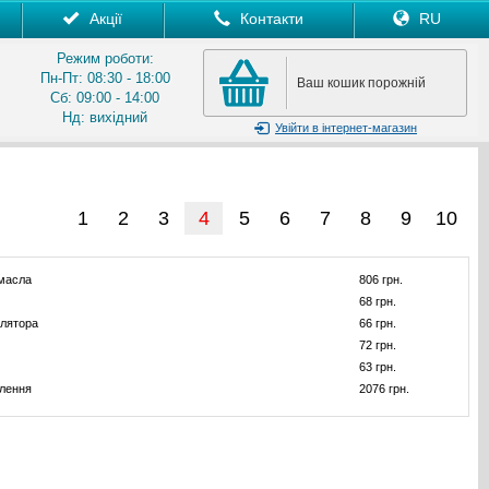
Акції
Контакти
RU
Режим роботи:
Пн-Пт: 08:30 - 18:00
Ваш кошик порожній
Сб: 09:00 - 14:00
Нд: вихідний
Увійти
в інтернет-магазин
1
2
3
4
5
6
7
8
9
10
 масла
806 грн.
68 грн.
лятора
66 грн.
72 грн.
63 грн.
лення
2076 грн.