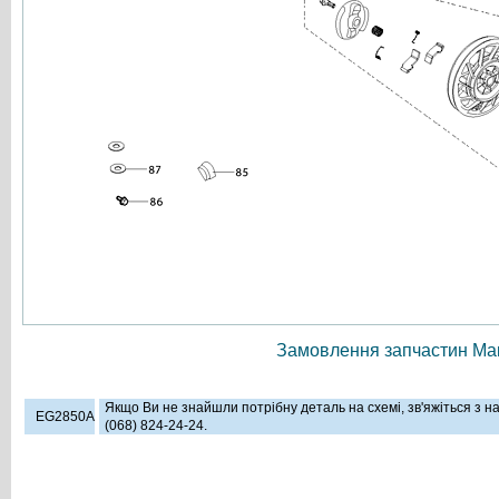
Замовлення запчастин Мак
Якщо Ви не знайшли потрібну деталь на схемі, зв'яжіться з 
EG2850A
(068) 824-24-24.