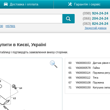
Доставка і оплата
Гарантія і сервіс
(098)
924-24-24
(066)
204-24-24
(063)
824-24-24
30
HS7601
Зворотній дзвінок
пити в Києві, Україні
таблиці і підтвердіть замовлення внизу сторінки.
60
YA00000153
Датчик рівня
61
YA00000578
Гайка
65
YA00000114
Пружина регу
66
YA00000112
Тяга
67
YA00000108
Пружина
71
YA00000150
Катушка запа