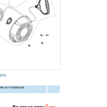
іта
нами за телефоном
0
Всього на суму:
грн.