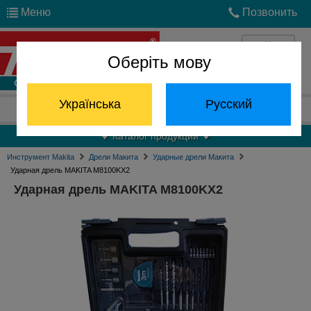
Меню
Позвонить
Оберіть мову
Войти
Українська
Русский
Отдел запчастей:
(068) 824-24-24
Каталог продукции
Инструмент Makita
Дрели Макита
Ударные дрели Макита
Ударная дрель MAKITA M8100KX2
Ударная дрель MAKITA M8100KX2