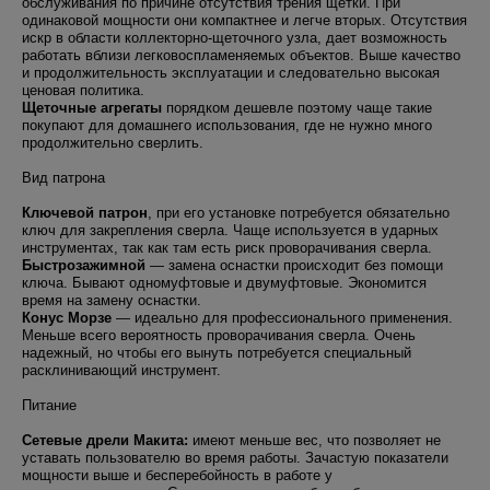
обслуживания по причине отсутствия трения щетки. При
одинаковой мощности они компактнее и легче вторых. Отсутствия
искр в области коллекторно-щеточного узла, дает возможность
работать вблизи легковоспламеняемых объектов. Выше качество
и продолжительность эксплуатации и следовательно высокая
ценовая политика.
Щеточные агрегаты
порядком дешевле поэтому чаще такие
покупают для домашнего использования, где не нужно много
продолжительно сверлить.
Вид патрона
Ключевой патрон
, при его установке потребуется обязательно
ключ для закрепления сверла. Чаще используется в ударных
инструментах, так как там есть риск проворачивания сверла.
Быстрозажимной
— замена оснастки происходит без помощи
ключа. Бывают одномуфтовые и двумуфтовые. Экономится
время на замену оснастки.
Конус Морзе
— идеально для профессионального применения.
Меньше всего вероятность проворачивания сверла. Очень
надежный, но чтобы его вынуть потребуется специальный
расклинивающий инструмент.
Питание
Сетевые дрели Макита:
имеют меньше вес, что позволяет не
уставать пользователю во время работы. Зачастую показатели
мощности выше и бесперебойность в работе у