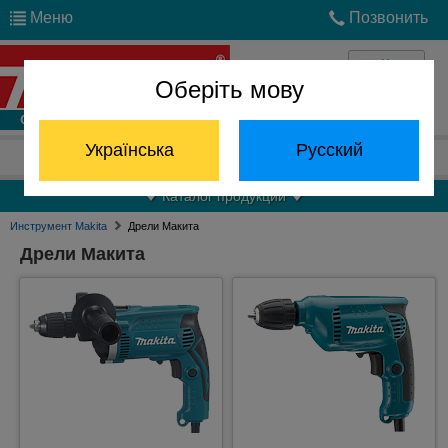
Меню
Позвонить
Оберіть мову
Войти
Українська
Русский
Отдел запчастей:
(068) 824-24-24
Каталог продукции
Инструмент Makita
Дрели Макита
Дрели Макита