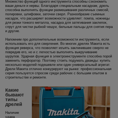
Множество функций одного инструмента способны сэкономить
ваши деньги и нервы. Благодаря специальным насадкам, дрель
способна выполнять функции размешивания различных смесей,
полировки, шлифовки, заточки сверл. Разнообразие съемных
насадок, что расширяет возможности удивляет: помпа, ножницы
для резки тонкого металла, насадка для затягивания заклепок,
спрут для чистки рыбной чешуи, бильные пальцы для снятия пера
и другие.
Напомним про дополнительные возможности инструмента, если
использовать его для сверления. Во многих дрелях Макита есть
функция реверса, что позволяет изъять заклинившее сверло не
повредив его, но и с легкостью выполнять выкручивание
шурупов. Ударная функция в электроинструменте способна порой
заменить перфоратор. Поэтому стоить подумать дважды: купить
несколько моделей подешевле или один универсальный агрегат.
Дрели Макита отлично конкурируют на рынке: профессиональная
серия пользуется спросом среди рабочих с большим опытом в
строительстве и ремонте.
Какие
бывают
типы
дрелей
Наличие
удара