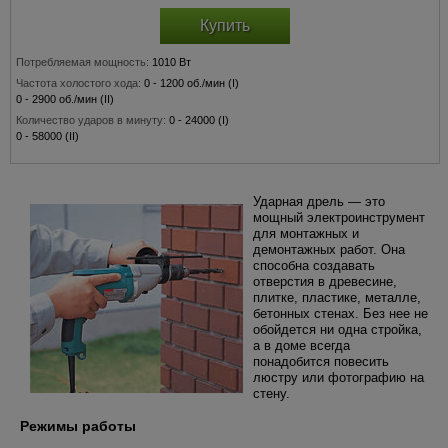
Купить
Потребляемая мощность:
1010 Вт
Частота холостого хода:
0 - 1200 об./мин (I)
0 - 2900 об./мин (II)
Количество ударов в минуту:
0 - 24000 (I)
0 - 58000 (II)
Диаметр сверления
(сталь / бетон / дерево)
:
13 / 20 / 40 мм (I)
8 / 20 / 25 мм (II)
Сверлильный патрон:
1,5 - 13 мм
Ударная дрель — это
мощный электроинструмент
для монтажных и
демонтажных работ. Она
способна создавать
отверстия в древесине,
плитке, пластике, металле,
бетонных стенах. Без нее не
обойдется ни одна стройка,
а в доме всегда
понадобится повесить
люстру или фотографию на
стену.
Режимы работы