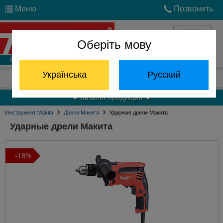
Меню
Позвонить
Оберіть мову
Войти
Українська
Русский
Отдел запчастей:
(068) 824-24-24
Каталог продукции
Инструмент Makita
Дрели Макита
Ударные дрели Макита
Ударные дрели Макита
-18%