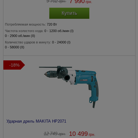
7 990
9 702
грн.
грн.
Купить
Потребляемая мощность:
720 Вт
Частота холостого хода:
0 - 1200 об./мин (I)
0 - 2900 об./мин (II)
Количество ударов в минуту:
0 - 24000 (I)
0 - 58000 (II)
Диаметр сверления
(сталь / бетон / дерево)
:
13 / 20 / 40 мм (I)
8 / 20 / 25 мм (II)
-18%
Сверлильный патрон:
1,5 - 13 мм
Ударная дрель MAKITA HP2071
10 499
12 749
грн.
грн.