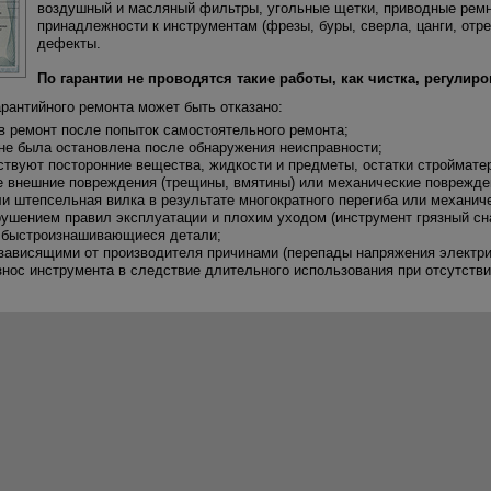
воздушный и масляный фильтры, угольные щетки, приводные ремни
принадлежности к инструментам (фрезы, буры, сверла, цанги, отре
дефекты.
По гарантии не проводятся такие работы, как чистка, регулир
арантийного ремонта может быть отказано:
 в ремонт после попыток самостоятельного ремонта;
 не была остановлена после обнаружения неисправности;
ствуют посторонние вещества, жидкости и предметы, остатки стройматер
е внешние повреждения (трещины, вмятины) или механические поврежде
ли штепсельная вилка в результате многократного перегиба или механич
рушением правил эксплуатации и плохим уходом (инструмент грязный сн
ы быстроизнашивающиеся детали;
 зависящими от производителя причинами (перепады напряжения электрич
знос инструмента в следствие длительного использования при отсутстви