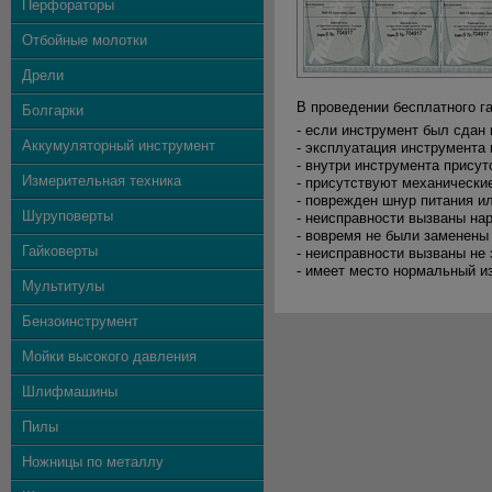
Перфораторы
Отбойные молотки
Дрели
В проведении бесплатного г
Болгарки
- если инструмент был сдан
Аккумуляторный инструмент
- эксплуатация инструмента
- внутри инструмента присут
Измерительная техника
- присутствуют механически
- поврежден шнур питания и
Шуруповерты
- неисправности вызваны на
- вовремя не были заменен
Гайковерты
- неисправности вызваны не
- имеет место нормальный и
Мультитулы
Бензоинструмент
Мойки высокого давления
Шлифмашины
Пилы
Ножницы по металлу