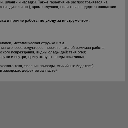
, шланги и насадки. Также гарантия не распространяется на
зные диски и пр.), кроме случаев, если товар содержит заводские
овка и прочие работы по уходу за инструментом.
иалов, металлическая стружка и т.д.;
ния стопоров редукторов, переключателей режимов работы;
еского повреждения, видны следы действия огня;
аружи и внутри, присутствуют следы ржавчины);
еского тока, явления природы, стихийные бедствия);
и заводских дефектов запчастей.