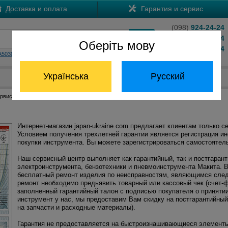
Доставка и оплата
Гарантия и сервис
(098)
924-24-24
(066)
204-24-24
Оберіть мову
(063)
824-24-24
A5030
HS7601
Обратный звонок
Українська
Русский
Отдел запчастей:
(068) 824-24-24
ервис
Интернет-магазин japan-ukraine.com предлагает клиентам только с
Условием получения трехлетней гарантии является регистрация и
покупки инструмента. Вы можете зарегистрироваться самостоятел
Наш сервисный центр выполняет как гарантийный, так и постгаран
электроинструмента, бензотехники и пневмоинструмента Макита. В
бесплатный ремонт изделия по неисправностям, являющимся след
ремонт необходимо предьявить товарный или кассовый чек (счет-ф
заполненный гарантийный талон с подписью покупателя о приняти
инструмент у нас, мы предоставим Вам скидку на постгарантийный
на запчасти и расходные материалы).
Гарантия не предоставляется на быстроизнашивающиеся элементы,