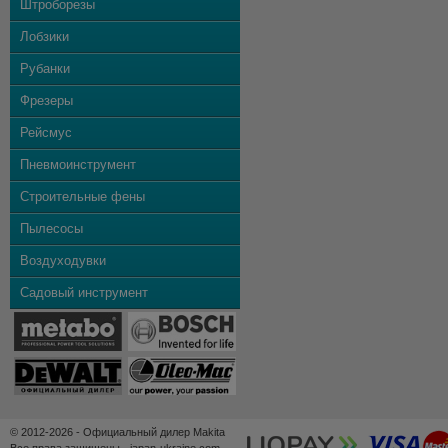
Штроборезы
Лобзики
Рубанки
Фрезеры
Рейсмус
Пневмоинструмент
Строительные фены
Пылесосы
Воздуходувки
Садовый инструмент
© 2012-2026 - Официальный дилер Makita