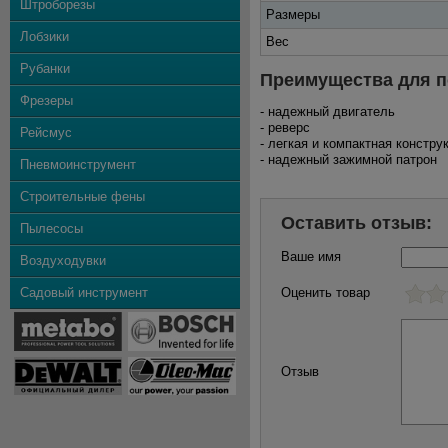
Штроборезы
Размеры
Лобзики
Вес
Рубанки
Преимущества для п
Фрезеры
- надежный двигатель
- реверс
Рейсмус
- легкая и компактная констру
- надежный зажимной патрон
Пневмоинструмент
Строительные фены
Оставить отзыв:
Пылесосы
Ваше имя
Воздуходувки
Садовый инструмент
Оценить товар
Отзыв