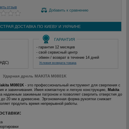
вить отзыв
Добавить
к сравнению
СТРАЯ ДОСТАВКА ПО
КИЕВУ И
УКРАИНЕ
ГАРАНТИЯ
- гарантия 12 месяцев
- свой сервисный центр
- обмен / возврат в течение 14 дней
 НДС)
Условия возврата товара
Ударная дрель MAKITA M0801K
akita M0801K
- это профессиональный инструмент для сверления с
ия и завинчивания. Имея компактную и легкую конструкцию,
Makita
 надежным зажимным патроном и позволяет сверлить отверстия до
и до 20 мм в древесине. Эргономичная форма рукоятки снижает
воляет продлить время непрерывной работы.
оставки:
ка
портировки