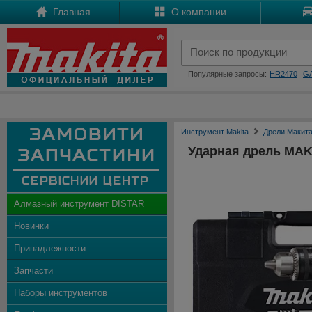
Главная
О компании
Популярные запросы:
HR2470
G
Инструмент Makita
Дрели Макит
Ударная дрель MAK
Алмазный инструмент DISTAR
Новинки
Принадлежности
Запчасти
Наборы инструментов