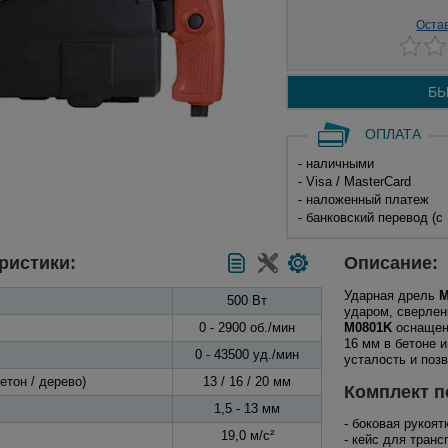
Оста
БЫ
ОПЛАТА
- наличными
- Visa / MasterCard
- наложенный платеж
- банковский перевод (с
ристики:
Описание:
Ударная дрель
M
500 Вт
ударом, сверлен
0 - 2900 об./мин
M0801K
оснащена
16 мм в бетоне 
0 - 43500 уд./мин
усталость и поз
бетон / дерево)
13 / 16 / 20 мм
Комплект п
1,5 - 13 мм
- боковая рукоят
19,0 м/с²
- кейс для транс