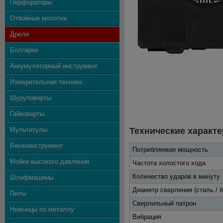
Перфораторы
Отбойные молотки
Дрели
Болгарки
Аккумуляторный инструмент
Измерительная техника
Шуруповерты
Гайковерты
Мультитулы
Технические характе
Бензоинструмент
Потребляемая мощность
Мойки высокого давления
Частота холостого хода
Количество ударов в минуту
Шлифмашины
Диаметр сверления
(сталь / 
Пилы
Сверлильный патрон
Ножницы по металлу
Вибрация