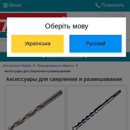
Меню
Позвонить
Оберіть мову
Войти
Українська
Русский
Отдел запчастей:
(068) 824-24-24
Каталог продукции
Инструмент Makita
Принадлежности Макита
Аксессуары для сверления и размешивания
Аксессуары для сверления и размешивания