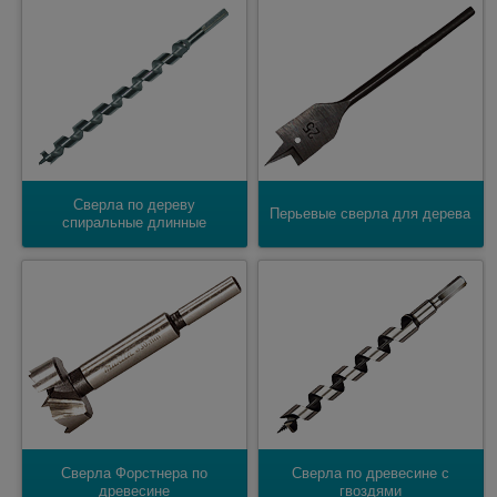
Сверла по дереву
Перьевые сверла для дерева
спиральные длинные
Cверла Форстнера по
Сверла по древесине с
древесине
гвоздями