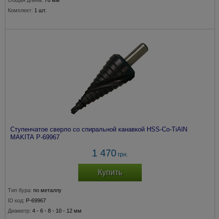
Общая длина:
76 мм
Комплект:
1 шт.
Ступенчатое сверло со спиральной канавкой HSS-Co-TiAlN
MAKITA P-69967
1 470
грн.
Купить
Тип бура:
по металлу
ID код:
P-69967
Диаметр:
4 - 6 - 8 - 10 - 12 мм