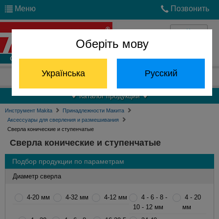
Меню
Позвонить
Оберіть мову
Войти
Українська
Русский
Отдел запчастей:
(068) 824-24-24
Каталог продукции
Инструмент Makita
Принадлежности Макита
Аксессуары для сверления и размешивания
Сверла конические и ступенчатые
Сверла конические и ступенчатые
Подбор продукции по параметрам
Диаметр сверла
4-20 мм
4-32 мм
4-12 мм
4 - 6 - 8 -
4 - 20
10 - 12 мм
мм