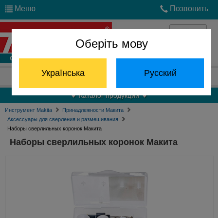
Меню
Позвонить
Оберіть мову
Войти
Українська
Русский
Отдел запчастей:
(068) 824-24-24
Каталог продукции
Инструмент Makita
Принадлежности Макита
Аксессуары для сверления и размешивания
Наборы сверлильных коронок Макита
Наборы сверлильных коронок Макита