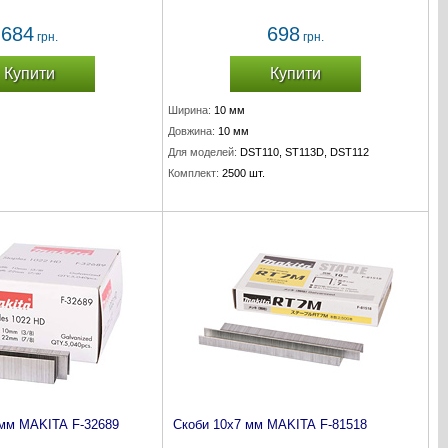
684
698
грн.
грн.
Купити
Купити
Ширина:
10 мм
Довжина:
10 мм
Для моделей:
DST110, ST113D, DST112
Комплект:
2500 шт.
 мм MAKITA F-32689
Скоби 10х7 мм MAKITA F-81518