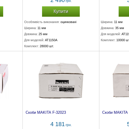
2 490
грн.
Купити
Особливість виконання:
оцинковані
Ширина:
11 мм
Ширина:
11 мм
Довжина:
35 мм
Довжина:
25 мм
Для моделей:
AT11
Для моделей:
AT1150A
Комплект:
10000 шт
Комплект:
28000 шт.
Скоби MAKITA F-32023
Скоби MAKITA 
4 181
грн.