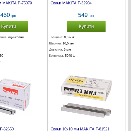
м MAKITA P-75079
Скоби MAKITA F-32904
450
549
грн.
грн.
Купити
Купити
ання:
оцинковані
Товщина:
0,6 мм
Ширина:
10,5 мм
Довжина:
6 мм
50
Комплект:
5040 шт.
.
F-32650
Скоби 10х10 мм MAKITA F-81521