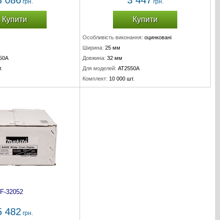
3 086
3 447
грн.
грн.
Купити
Купити
Особливість виконання:
оцинковані
Ширина:
25 мм
50A
Довжина:
32 мм
.
Для моделей:
AT2550A
Комплект:
10 000 шт.
F-32052
5 482
грн.