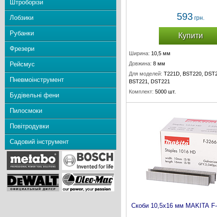
Штроборізи
593
Лобзики
грн.
Рубанки
Купити
Фрезери
Ширина:
10,5 мм
Рейсмус
Довжина:
8 мм
Для моделей:
T221D, BST220, DST2
Пневмоінструмент
BST221, DST221
Комплект:
5000 шт.
Будівельні фени
Пилосмоки
Повітродувки
Садовий інструмент
Скоби 10,5х16 мм MAKITA F