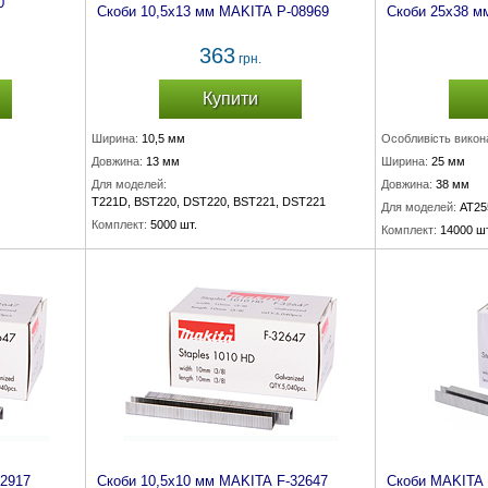
0
Скоби 10,5х13 мм MAKITA P-08969
Скоби 25х38 м
363
грн.
Купити
Ширина:
10,5 мм
Особливість викон
Довжина:
13 мм
Ширина:
25 мм
Для моделей:
Довжина:
38 мм
T221D, BST220, DST220, BST221, DST221
Для моделей:
AT25
Комплект:
5000 шт.
Комплект:
14000 шт
32917
Скоби 10,5х10 мм MAKITA F-32647
Скоби MAKITA 