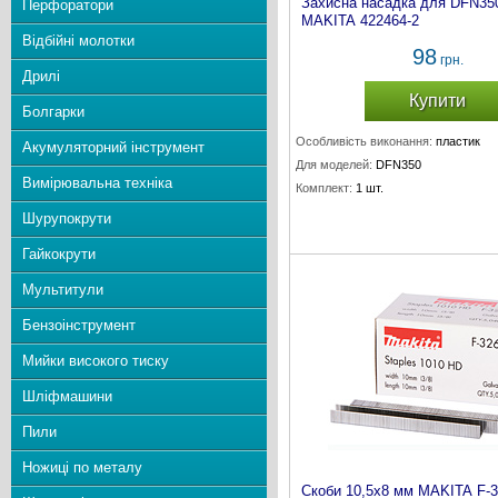
Захисна насадка для DFN35
Перфоратори
MAKITA 422464-2
Відбійні молотки
98
грн.
Дрилі
Купити
Болгарки
Особливість виконання:
пластик
Акумуляторний інструмент
Для моделей:
DFN350
Вимірювальна техніка
Комплект:
1 шт.
Шурупокрути
Гайкокрути
Мультитули
Бензоінструмент
Мийки високого тиску
Шліфмашини
Пили
Ножиці по металу
Скоби 10,5х8 мм MAKITA F-