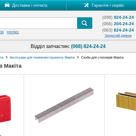
Доставка і оплата
Гарантія і сервіс
(098)
924-24-24
(066)
204-24-24
(063)
824-24-24
30
HS7601
Зворотній дзвінок
Відділ запчастин:
(068) 824-24-24
та
Аксесуари для пневмоінструменту Макіта
Скоби для степлерів Макіта
в Макіта