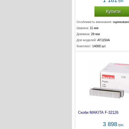
1 181
грн.
Купити
Особливість виконання:
оцинковані
Ширина:
11 мм
Довжина:
28 мм
Для моделей:
AT1150A
Комплект:
14000 шт.
Скоби MAKITA F-32126
3 898
грн.