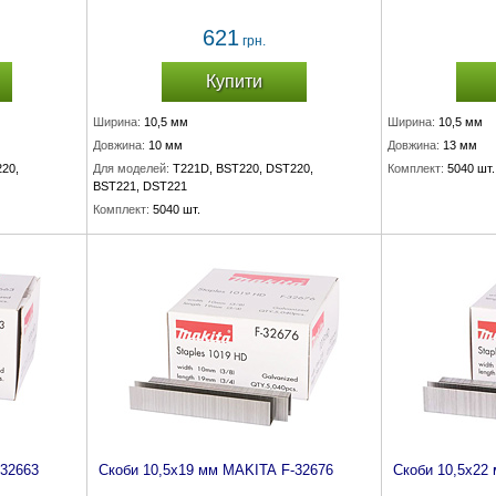
621
грн.
Купити
Ширина:
10,5 мм
Ширина:
10,5 мм
Довжина:
10 мм
Довжина:
13 мм
20,
Для моделей:
T221D, BST220, DST220,
Комплект:
5040 шт.
BST221, DST221
Комплект:
5040 шт.
-32663
Скоби 10,5х19 мм MAKITA F-32676
Скоби 10,5х22