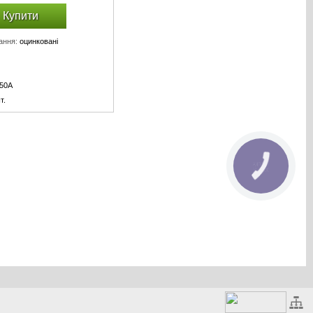
Купити
ання:
оцинковані
50A
т.