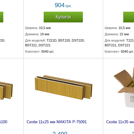
904
грн.
Купити
Ширина:
10,5 мм
Ширина:
10,5 мм
Довжина:
19 мм
Довжина:
22 мм
20,
Для моделей:
T221D, BST220, DST220,
Для моделей:
T221
BST221, DST221
BST221, DST221
Комплект:
5040 шт.
Комплект:
5040 шт.
5100
Скоби 11х25 мм MAKITA P-75091
Скоби 11х35 м