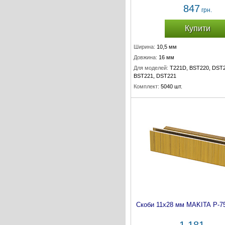
847
грн.
Купити
Ширина:
10,5 мм
Довжина:
16 мм
Для моделей:
T221D, BST220, DST2
BST221, DST221
Комплект:
5040 шт.
Скоби 11х28 мм MAKITA P-7