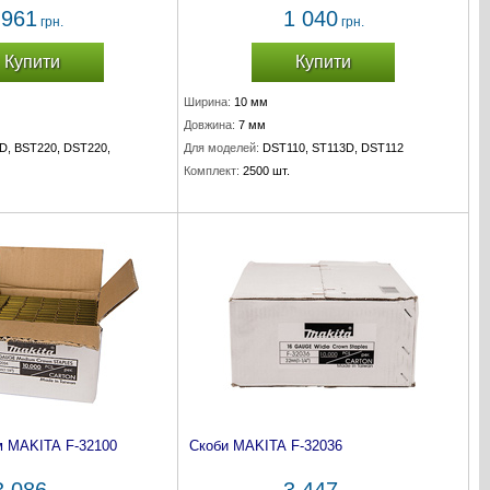
961
1 040
грн.
грн.
Купити
Купити
Ширина:
10 мм
Довжина:
7 мм
D, BST220, DST220,
Для моделей:
DST110, ST113D, DST112
Комплект:
2500 шт.
м MAKITA F-32100
Скоби MAKITA F-32036