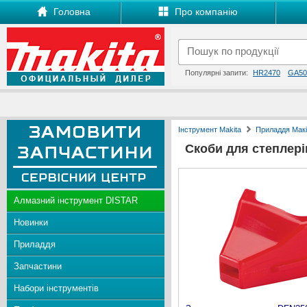
Головна
Про компанію
Популярні запити:
HR2470
GA50
Інструмент Makita
Приладдя Макі
Скоби для степлері
Алмазний інструмент DISTAR
Новинки
Приладдя
Запчастини
Набори інструментів