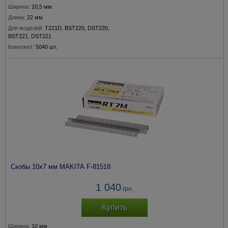
Ширина:
10,5 мм
Длина:
22 мм
Для моделей:
T221D, BST220, DST220,
BST221, DST221
Комплект:
5040 шт.
Скобы 10х7 мм MAKITA F-81518
1 040
грн.
Купить
Ширина:
10 мм