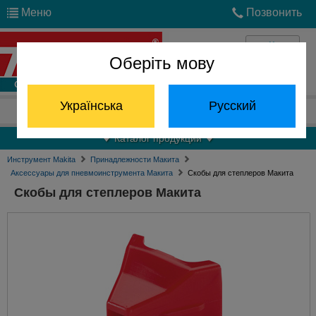
Меню
Позвонить
Оберіть мову
Войти
Українська
Русский
Отдел запчастей:
(068) 824-24-24
Каталог продукции
Инструмент Makita
Принадлежности Макита
Аксессуары для пневмоинструмента Макита
Скобы для степлеров Макита
Скобы для степлеров Макита