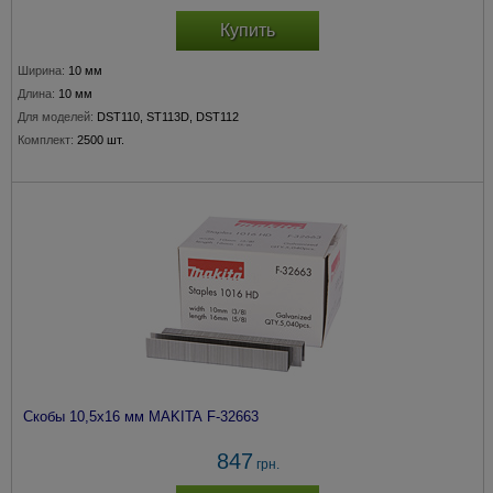
Купить
Ширина:
10 мм
Длина:
10 мм
Для моделей:
DST110, ST113D, DST112
Комплект:
2500 шт.
Скобы 10,5х16 мм MAKITA F-32663
847
грн.