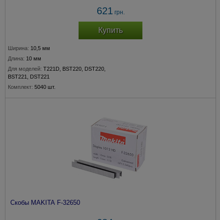
621
грн.
Купить
Ширина:
10,5 мм
Длина:
10 мм
Для моделей:
T221D, BST220, DST220,
BST221, DST221
Комплект:
5040 шт.
Скобы MAKITA F-32650