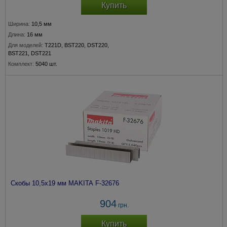
Купить
Ширина:
10,5 мм
Длина:
16 мм
Для моделей:
T221D, BST220, DST220,
BST221, DST221
Комплект:
5040 шт.
Скобы 10,5х19 мм MAKITA F-32676
904
грн.
Купить