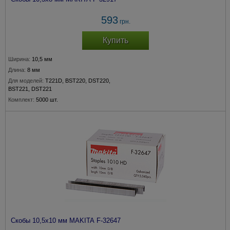
593
грн.
Купить
Ширина:
10,5 мм
Длина:
8 мм
Для моделей:
T221D, BST220, DST220,
BST221, DST221
Комплект:
5000 шт.
Скобы 10,5х10 мм MAKITA F-32647