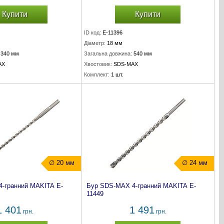
Купити
Купити
ID код:
E-11396
Діаметр:
18 мм
340 мм
Загальна довжина:
540 мм
AX
Хвостовик:
SDS-MAX
Комплект:
1 шт.
∅ 20 мм
∅ 24 мм
-гранний MAKITA E-
Бур SDS-MAX 4-гранний MAKITA E-
11449
1 401
1 491
грн.
грн.