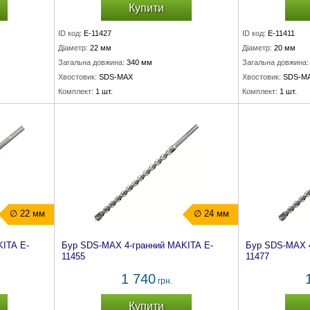
Купити
ID код:
E-11427
ID код:
E-11411
Діаметр:
22 мм
Діаметр:
20 мм
Загальна довжина:
340 мм
Загальна довжина:
Хвостовик:
SDS-MAX
Хвостовик:
SDS-M
Комплект:
1 шт.
Комплект:
1 шт.
∅ 22 мм
∅ 24 мм
ITA E-
Бур SDS-MAX 4-гранний MAKITA E-
Бур SDS-MAX 4
11455
11477
1 740
грн.
Купити