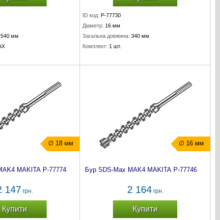
ID код:
P-77730
Діаметр:
16 мм
540 мм
Загальна довжина:
340 мм
AX
Комплект:
1 шт.
∅ 18 мм
∅ 16 мм
MAK4 MAKITA P-77774
Бур SDS-Max MAK4 MAKITA P-77746
2 147
2 164
грн.
грн.
Купити
Купити