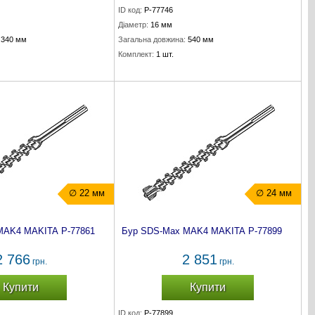
ID код:
P-77746
Діаметр:
16 мм
340 мм
Загальна довжина:
540 мм
Комплект:
1 шт.
∅ 22 мм
∅ 24 мм
MAK4 MAKITA P-77861
Бур SDS-Max MAK4 MAKITA P-77899
2 766
2 851
грн.
грн.
Купити
Купити
ID код:
P-77899