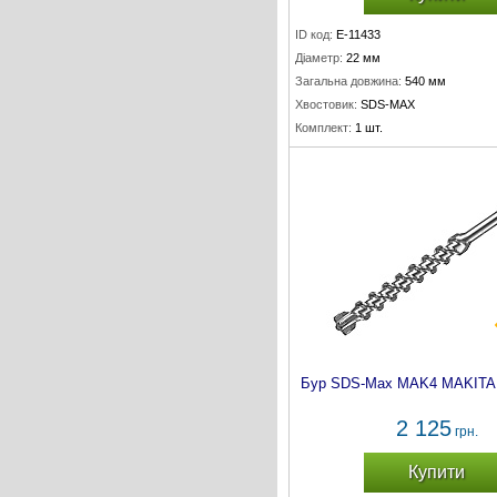
ID код:
E-11433
Діаметр:
22 мм
Загальна довжина:
540 мм
Хвостовик:
SDS-MAX
Комплект:
1 шт.
Бур SDS-Max MAK4 MAKITA 
2 125
грн.
Купити