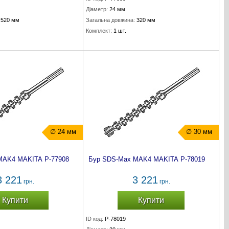
Діаметр:
24 мм
520 мм
Загальна довжина:
320 мм
Комплект:
1 шт.
∅ 24 мм
∅ 30 мм
MAK4 MAKITA P-77908
Бур SDS-Max MAK4 MAKITA P-78019
3 221
3 221
грн.
грн.
Купити
Купити
ID код:
P-78019