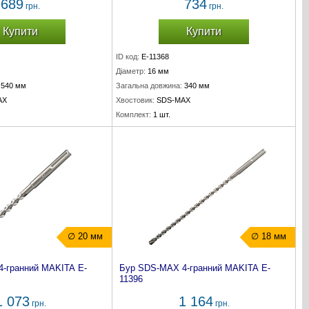
689
734
грн.
грн.
Купити
Купити
ID код:
E-11368
Діаметр:
16 мм
540 мм
Загальна довжина:
340 мм
AX
Хвостовик:
SDS-MAX
Комплект:
1 шт.
∅ 20 мм
∅ 18 мм
-гранний MAKITA E-
Бур SDS-MAX 4-гранний MAKITA E-
11396
1 073
1 164
грн.
грн.