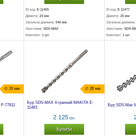
ID код:
E-11455
ID код:
E-11477
Діаметр:
24 мм
Діаметр:
25 мм
Загальна довжина:
540 мм
Загальна довжина:
Хвостовик:
SDS-MAX
Хвостовик:
SDS-M
Комплект:
1 шт.
Комплект:
1 шт.
∅ 20 мм
∅ 28 мм
Бур SDS-MAX 4-гранний MAKITA E-
P-77811
Бур SDS-Max 
11483
2 125
грн.
Купити