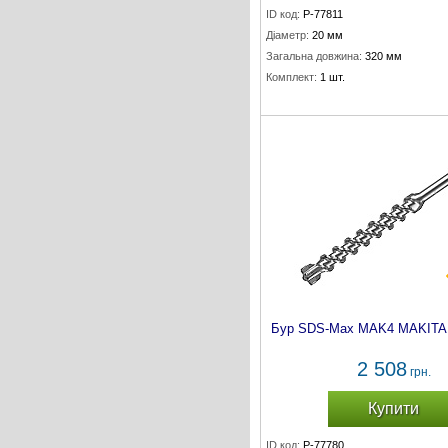
ID код:
P-77811
Діаметр:
20 мм
Загальна довжина:
320 мм
Комплект:
1 шт.
Бур SDS-Max MAK4 MAKITA 
2 508
грн.
Купити
ID код:
P-77780