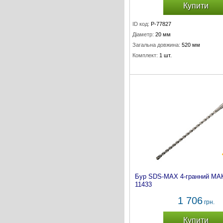
Купити
ID код:
P-77827
Діаметр:
20 мм
Загальна довжина:
520 мм
Комплект:
1 шт.
Бур SDS-MAX 4-гранний MAK
11433
1 706
грн.
Купити