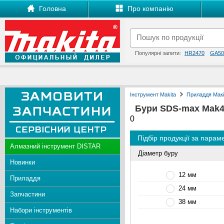
Головна
Про компанію
Популярні запити:
HR2470
GA50
Інструмент Makita
Приладдя Макі
Бури SDS-max Mak4
0
Підбір продукції за пара
Алмазний інструмент DISTAR
Діаметр буру
Новинки
12 мм
Приладдя
24 мм
Запчастини
38 мм
Набори інструментів