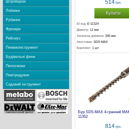
514
Штроборізи
грн.
Лобзики
Купити
Рубанки
ID код:
E-11324
Фрезери
Діаметр:
12 мм
Загальна довжина:
340 мм
Рейсмус
Хвостовик:
SDS-MAX
Пневмоінструмент
Комплект:
1 шт.
Будівельні фени
Пилосмоки
Повітродувки
Садовий інструмент
Бур SDS-MAX 4-гранний MAK
11352
814
грн.