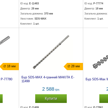
ID код:
E-11483
ID код:
P-77774
Діаметр:
28 мм
Діаметр:
18 мм
Загальна довжина:
370 мм
Загальна довжина:
Хвостовик:
SDS-MAX
Комплект:
1 шт.
Комплект:
1 шт.
∅ 18 мм
∅ 28 мм
Бур SDS-MAX 4-гранний MAKITA E-
P-77780
Бур SDS-Max 
11499
2 588
грн.
Купити
ID код:
E-11499
ID код:
P-77861