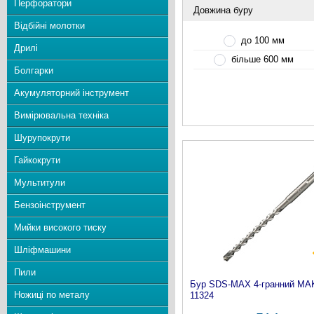
Перфоратори
Довжина буру
Відбійні молотки
до 100 мм
Дрилі
більше 600 мм
Болгарки
Акумуляторний інструмент
Вимірювальна техніка
Шурупокрути
Гайкокрути
Мультитули
Бензоінструмент
Мийки високого тиску
Шліфмашини
Пили
Бур SDS-MAX 4-гранний MAK
Ножиці по металу
11324