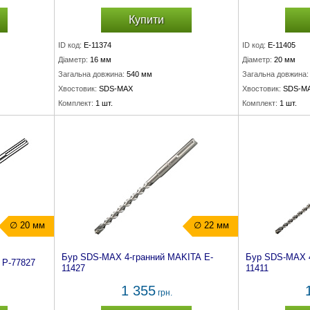
Купити
ID код:
E-11374
ID код:
E-11405
Діаметр:
16 мм
Діаметр:
20 мм
Загальна довжина:
540 мм
Загальна довжина:
Хвостовик:
SDS-MAX
Хвостовик:
SDS-M
Комплект:
1 шт.
Комплект:
1 шт.
∅ 20 мм
∅ 22 мм
Бур SDS-MAX 4-гранний MAKITA E-
Бур SDS-MAX 4
P-77827
11427
11411
1 355
грн.