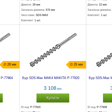
Діаметр:
28 мм
Діаметр:
22 мм
Загальна довжина:
570 мм
Загальна довжина:
Хвостовик:
SDS-MAX
Комплект:
1 шт.
Комплект:
1 шт.
∅ 28 мм
∅ 25 мм
P-77964
Бур SDS-Max MAK4 MAKITA P-77920
Бур SDS-Max 
3 108
грн.
Купити
ID код:
P-77920
ID код:
P-77908