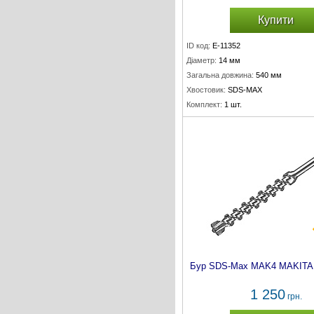
Купити
ID код:
E-11352
Діаметр:
14 мм
Загальна довжина:
540 мм
Хвостовик:
SDS-MAX
Комплект:
1 шт.
Бур SDS-Max MAK4 MAKITA 
1 250
грн.