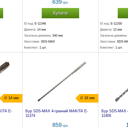
639
грн.
Купити
ID код:
E-11346
ID код:
E-11330
Діаметр:
14 мм
Діаметр:
12 мм
Загальна довжина:
340 мм
Загальна довжина:
Хвостовик:
SDS-MAX
Хвостовик:
SDS-M
Комплект:
1 шт.
Комплект:
1 шт.
∅ 14 мм
∅ 16 мм
ITA E-
Бур SDS-MAX 4-гранний MAKITA E-
Бур SDS-MAX 4
11374
11405
859
грн.