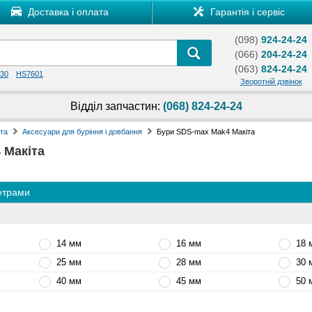
Доставка і оплата
Гарантія і сервіс
(098)
924-24-24
(066)
204-24-24
(063)
824-24-24
30
HS7601
Зворотній дзвінок
Відділ запчастин:
(068) 824-24-24
та
Аксесуари для буріння і довбання
Бури SDS-max Mak4 Макіта
 Макіта
метрами
14 мм
16 мм
18 
25 мм
28 мм
30 
40 мм
45 мм
50 