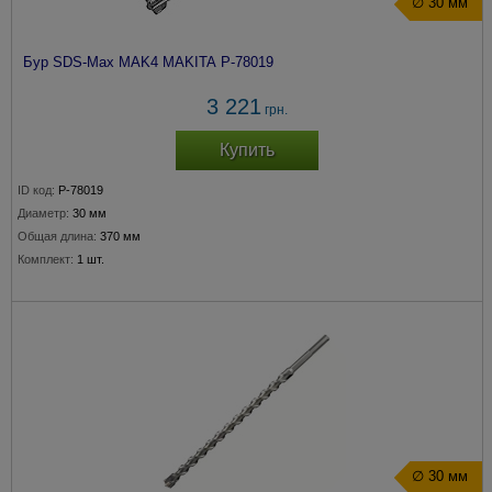
∅ 30 мм
Бур SDS-Max MAK4 MAKITA P-78019
3 221
грн.
Купить
ID код:
P-78019
Диаметр:
30 мм
Общая длина:
370 мм
Комплект:
1 шт.
∅ 30 мм