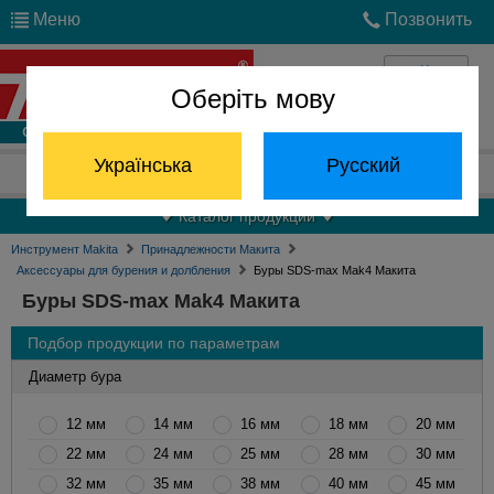
Меню
Позвонить
Оберіть мову
Войти
Українська
Русский
Отдел запчастей:
(068) 824-24-24
Каталог продукции
Инструмент Makita
Принадлежности Макита
Аксессуары для бурения и долбления
Буры SDS-max Mak4 Макита
Буры SDS-max Mak4 Макита
Подбор продукции по параметрам
Диаметр бура
12 мм
14 мм
16 мм
18 мм
20 мм
22 мм
24 мм
25 мм
28 мм
30 мм
32 мм
35 мм
38 мм
40 мм
45 мм