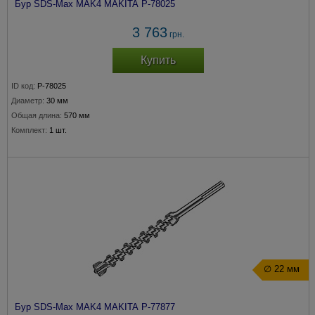
Бур SDS-Max MAK4 MAKITA P-78025
3 763
грн.
Купить
ID код:
P-78025
Диаметр:
30 мм
Общая длина:
570 мм
Комплект:
1 шт.
∅ 22 мм
Бур SDS-Max MAK4 MAKITA P-77877