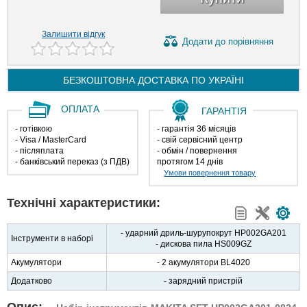
Залишити відгук
Додати
до порівняння
БЕЗКОШТОВНА ДОСТАВКА ПО
УКРАЇНІ
ОПЛАТА
ГАРАНТІЯ
- готівкою
- гарантія 36 місяців
- Visa / MasterCard
- свій сервісний центр
- післяплата
- обмін / повернення
- банківський переказ (з ПДВ)
протягом 14 днів
Умови повернення товару
Технічні характеристики:
- ударний дриль-шурупокрут HP002GA201
Інструменти в наборі
- дискова пила HS009GZ
Акумулятори
- 2 акумулятори BL4020
Додатково
- зарядний пристрій
Опис: