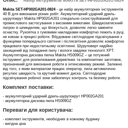
Набір інструментів MAKITA SET-HP002GA201-0824
Makita SET-HP002GA201-0824
- це набір акумуляторних інструментів
40 В для виконання різних робіт. Акумуляторний ударний дриль-
шурупокрут Makita HP002GA201 спеціально сконструйований для
промислового застосування з високими вимогами. Швидкозатискний
патрон зі шпинделем, що блокується, дозволяє легко заміняти
оснастку. Рукоятка з гумовими накладками комфортно лежить в руці,
не ковзає в процесі роботи. Вбудоване світлодіодне підсвічування з
функціями попереднього світіння і післясвітіння дозволяє комфортно
працювати при недостатньому освітленні. Шуруповерт надійно
захищений від попадання пилу і вологи завдяки технології XPT.
Акумуляторна дискова пилка Makita HS009GZ – це потужний
інструмент для розпилювання дерев'яних та композитних заготовок,
призначений для виконання роботи в інтенсивному режимі. Залежно
від того, з яким матеріалом працює оператор, пила автоматично
регулює швидкість та крутний момент диска. Світлодіодне
підсвічування робочої зони забезпечує контроль та безпеку роботи.
Комплект поставки:
- акумуляторний ударний дриль-шурупокрут HP002GA201
- акумуляторна дискова пила HS009GZ
Переваги для користувача:
- комплект інструментів, необхідних в кожному будинку
- вигідна ціна