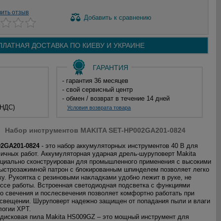
вить отзыв
Добавить
к сравнению
ПЛАТНАЯ ДОСТАВКА ПО
КИЕВУ И
УКРАИНЕ
ГАРАНТИЯ
- гарантия 36 месяцев
- свой сервисный центр
- обмен / возврат в течение 14 дней
 НДС)
Условия возврата товара
Набор инструментов MAKITA SET-HP002GA201-0824
02GA201-0824
- это набор аккумуляторных инструментов 40 В для
ичных работ. Аккумуляторная ударная дрель-шуруповерт Makita
циально сконструирован для промышленного применения с высокими
ыстрозажимной патрон с блокированным шпинделем позволяет легко
ку. Рукоятка с резиновыми накладками удобно лежит в руке, не
ессе работы. Встроенная светодиодная подсветка с функциями
о свечения и послесвечения позволяет комфортно работать при
свещении. Шуруповерт надежно защищен от попадания пыли и влаги
логии XPT.
дисковая пила Makita HS009GZ – это мощный инструмент для