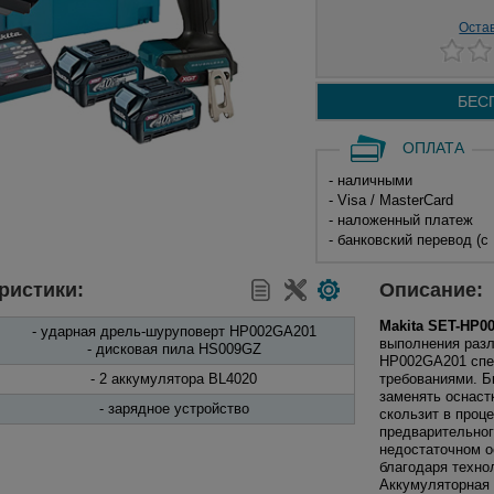
Оста
БЕС
ОПЛАТА
- наличными
- Visa / MasterCard
- наложенный платеж
- банковский перевод (с
ристики:
Описание:
Makita SET-HP0
- ударная дрель-шуруповерт HP002GA201
выполнения разл
- дисковая пила HS009GZ
HP002GA201 спе
- 2 аккумулятора BL4020
требованиями. Б
заменять оснаст
- зарядное устройство
скользит в проц
предварительног
недостаточном о
благодаря техно
Аккумуляторная 