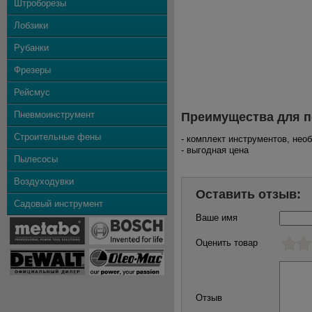
Штроборезы
Лобзики
Рубанки
Фрезеры
Рейсмус
Пневмоинструмент
Преимущества для п
Строительные фены
- комплект инструментов, не
- выгодная цена
Пылесосы
Воздуходувки
Оставить отзыв:
Садовый инструмент
Ваше имя
Оценить товар
Отзыв