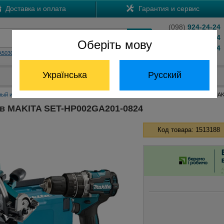
Доставка и оплата
Гарантия и сервис
(098)
924-24-24
(066)
204-24-24
Оберіть мову
(063)
824-24-24
A5030
HS7601
Обратный звонок
Українська
Русский
Отдел запчастей:
(068) 824-24-24
ный инструмент Макита
Наборы инструментов Макита
Набор инструментов MAK
в MAKITA SET-HP002GA201-0824
Код товара: 1513188