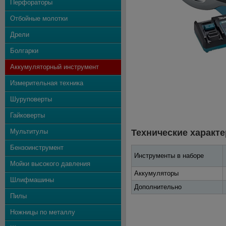
Перфораторы
Отбойные молотки
Дрели
Болгарки
Аккумуляторный инструмент
Измерительная техника
Шуруповерты
Гайковерты
Мультитулы
Технические характе
Бензоинструмент
Инструменты в наборе
Мойки высокого давления
Аккумуляторы
Шлифмашины
Дополнительно
Пилы
Ножницы по металлу