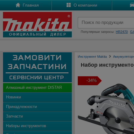
Главная
О компании
Популярные запросы:
HR2470
G
Инструмент Makita
Аккумулятор
Набор инструменто
-34%
Алмазный инструмент DISTAR
Новинки
Принадлежности
Запчасти
Наборы инструментов