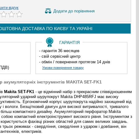
ити відгук
Додати
до порівняння
ОШТОВНА ДОСТАВКА ПО
КИЄВУ ТА
УКРАЇНІ
ГАРАНТІЯ
- гарантія 36 месяцев
- свій сервісний центр
- обмін / повернення протягом 14 днів
 ПДВ)
Умови повернення товару
р акумуляторніх інструментів MAKITA SET-FK1
ів
Makita SET-FK1
- це відмінний набір з прекрасним співвідношенням
умуляторний ударний шурупокрут Makita DHP485RFJ має високу
дуктивність. Ергономічний корпус шурупокрута надійно захищений від
 і вологи. Безщітковий двигун для високої витривалості, тривалого
і більш компактного дизайну. Акумуляторний перфоратор Makita
 собою компактний електроінструмент високого рівня. Інструментом з
 користуються фахівці різних областей для самих великих завдань.
 трьох режимах - свердління, свердління з ударом і довбання, він
антехніків, електриків.