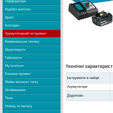
Перфоратори
Відбійні молотки
Дрилі
Болгарки
Акумуляторний інструмент
Вимірювальна техніка
Шурупокрути
Гайкокрути
Мультитули
Технічні характерист
Бензоінструмент
Інструменти в наборі
Мийки високого тиску
Акумулятори
Шліфмашини
Додатково
Пили
Ножиці по металу