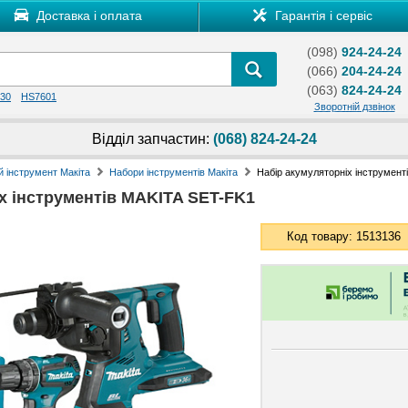
Доставка і оплата
Гарантія і сервіс
(098)
924-24-24
(066)
204-24-24
(063)
824-24-24
30
HS7601
Зворотній дзвінок
Відділ запчастин:
(068) 824-24-24
 інструмент Макіта
Набори інструментів Макіта
Набір акумуляторніх інструмент
х інструментів MAKITA SET-FK1
Код товару: 1513136