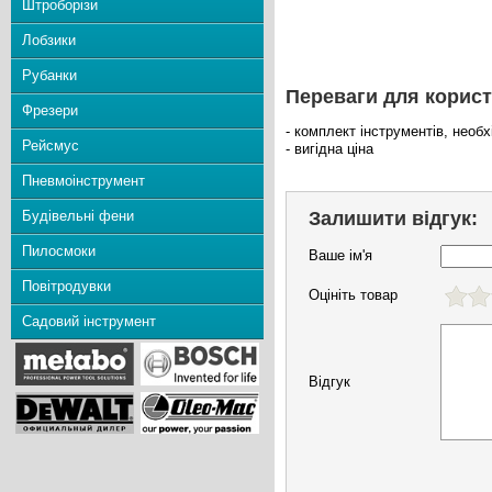
Штроборізи
Лобзики
Рубанки
Переваги для корист
Фрезери
- комплект інструментів, необ
Рейсмус
- вигідна ціна
Пневмоінструмент
Будівельні фени
Залишити відгук:
Пилосмоки
Ваше ім'я
Повітродувки
Оцініть товар
Садовий інструмент
Відгук