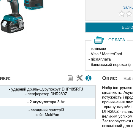
Залиш
БЕЗК
ОПЛАТА
- готівкою
- Visa / MasterCard
- післяплата
- банківський переказ (з
ики:
Опис:
Набі
Набір інструмент
- ударний дриль-шурупокрут DHP485RFJ
ціна/якість. Ак
- перфоратор DHR280Z
потужність і про
- 2 акумулятора 3 Aг
проникнення пилу
терміну служби 
- зарядний пристрій
DHR280Z - являє
- кейс MakPac
великим успіхом
Застосовується в
незамінний для с