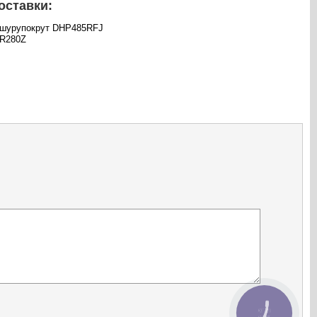
оставки:
ь-шурупокрут DHP485RFJ
HR280Z
КНОПКА
ЗВ'ЯЗКУ