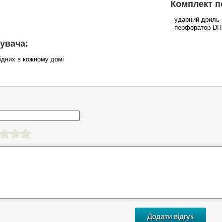
Комплект п
- ударний дрил
- перфоратор D
увача:
хідних в кожному домі