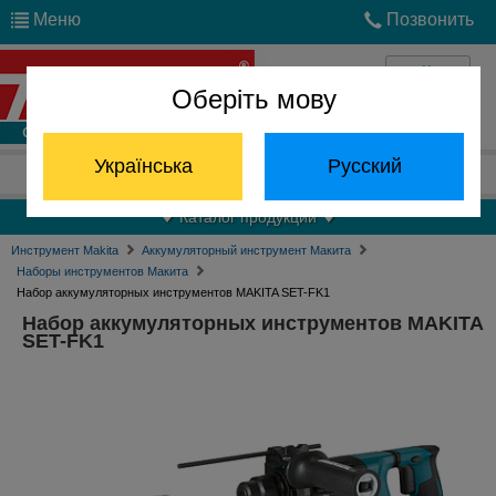
Меню
Позвонить
Оберіть мову
Войти
Українська
Русский
Отдел запчастей:
(068) 824-24-24
Каталог продукции
Инструмент Makita
Аккумуляторный инструмент Макита
Наборы инструментов Макита
Набор аккумуляторных инструментов MAKITA SET-FK1
Набор аккумуляторных инструментов MAKITA
SET-FK1