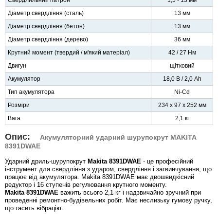
Діаметр свердління (сталь)
13 мм
Діаметр свердління (бетон)
13 мм
Діаметр свердління (дерево)
36 мм
Крутний момент (твердий / м'який матеріал)
42 / 27 Нм
Двигун
щітковий
Акумулятор
18,0 В / 2,0 Ah
Тип акумулятора
Ni-Cd
Розміри
234 х 97 х 252 мм
Вага
2,1 кг
Опис:
Акумуляторний ударний шурупокрут MAKITA
8391DWAE
Ударний дриль-шурупокрут
Makita 8391DWAE
- це професійний
інструмент для свердління з ударом, свердління і загвинчування, що
працює від акумулятора. Makita 8391DWAE має двошвидкісний
редуктор і 16 ступенів регулювання крутного моменту.
Makita 8391DWAE
важить всього 2,1 кг і надзвичайно зручний при
проведенні ремонтно-будівельних робіт. Має неслизьку гумову ручку,
що гасить вібрацію.