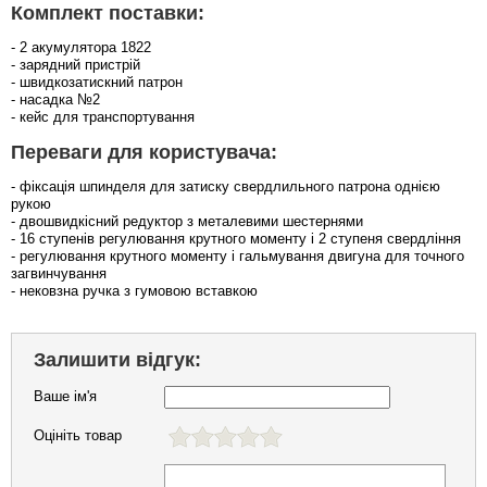
Комплект поставки:
- 2 акумулятора 1822
- зарядний пристрій
- швидкозатискний патрон
- насадка №2
- кейс для транспортування
Переваги для користувача:
- фіксація шпинделя для затиску свердлильного патрона однією
рукою
- двошвидкісний редуктор з металевими шестернями
- 16 ступенів регулювання крутного моменту і 2 ступеня свердління
- регулювання крутного моменту і гальмування двигуна для точного
загвинчування
- нековзна ручка з гумовою вставкою
Залишити відгук:
Ваше ім'я
Оцініть товар