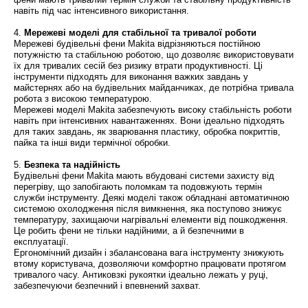
навіть під час інтенсивного використання.
4.
Мережеві моделі для стабільної та тривалої роботи
Мережеві будівельні фени Makita відрізняються постійною
потужністю та стабільною роботою, що дозволяє використовувати
їх для тривалих сесій без ризику втрати продуктивності. Ці
інструменти підходять для виконання важких завдань у
майстернях або на будівельних майданчиках, де потрібна тривала
робота з високою температурою.
Мережеві моделі Makita забезпечують високу стабільність роботи
навіть при інтенсивних навантаженнях. Вони ідеально підходять
для таких завдань, як зварювання пластику, обробка покриттів,
пайка та інші види термічної обробки.
5.
Безпека та надійність
Будівельні фени Makita мають вбудовані системи захисту від
перегріву, що запобігають поломкам та подовжують термін
служби інструменту. Деякі моделі також обладнані автоматичною
системою охолодження після вимкнення, яка поступово знижує
температуру, захищаючи нагрівальні елементи від пошкодження.
Це робить фени не тільки надійними, а й безпечними в
експлуатації.
Ергономічний дизайн і збалансована вага інструменту знижують
втому користувача, дозволяючи комфортно працювати протягом
тривалого часу. Антиковзкі рукоятки ідеально лежать у руці,
забезпечуючи безпечний і впевнений захват.