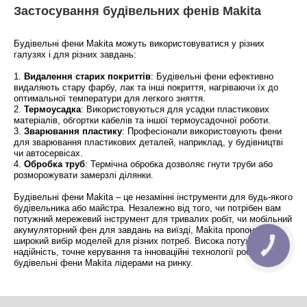
Застосування будівельних фенів Makita
Будівельні фени Makita можуть використовуватися у різних
галузях і для різних завдань:
1.
Видалення старих покриттів
: Будівельні фени ефективно
видаляють стару фарбу, лак та інші покриття, нагріваючи їх до
оптимальної температури для легкого зняття.
2.
Термоусадка
: Використовуються для усадки пластикових
матеріалів, обгортки кабелів та іншої термоусадочної роботи.
3.
Зварювання пластику
: Професіонали використовують фени
для зварювання пластикових деталей, наприклад, у будівництві
чи автосервісах.
4.
Обробка труб
: Термічна обробка дозволяє гнути труби або
розморожувати замерзлі ділянки.
Будівельні фени Makita – це незамінні інструменти для будь-якого
будівельника або майстра. Незалежно від того, чи потрібен вам
потужний мережевий інструмент для тривалих робіт, чи мобільний
акумуляторний фен для завдань на виїзді, Makita пропонує
широкий вибір моделей для різних потреб. Висока потужність,
КНОПКА
ЗВ'ЯЗКУ
надійність, точне керування та інноваційні технології роблять
будівельні фени Makita лідерами на ринку.