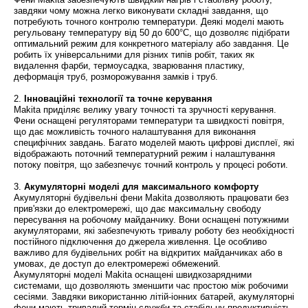
завдяки чому можна легко виконувати складні завдання, що
потребують точного контролю температури. Деякі моделі мають
регульовану температуру від 50 до 600°C, що дозволяє підібрати
оптимальний режим для конкретного матеріалу або завдання. Це
робить їх універсальними для різних типів робіт, таких як
видалення фарби, термоусадка, зварювання пластику,
деформація труб, розморожування замків і труб.
2.
Інноваційні технології та точне керування
Makita приділяє велику увагу точності та зручності керування.
Фени оснащені регуляторами температури та швидкості повітря,
що дає можливість точного налаштування для виконання
специфічних завдань. Багато моделей мають цифрові дисплеї, які
відображають поточний температурний режим і налаштування
потоку повітря, що забезпечує точний контроль у процесі роботи.
3.
Акумуляторні моделі для максимального комфорту
Акумуляторні будівельні фени Makita дозволяють працювати без
прив'язки до електромережі, що дає максимальну свободу
пересування на робочому майданчику. Вони оснащені потужними
акумуляторами, які забезпечують тривалу роботу без необхідності
постійного підключення до джерела живлення. Це особливо
важливо для будівельних робіт на відкритих майданчиках або в
умовах, де доступ до електромережі обмежений.
Акумуляторні моделі Makita оснащені швидкозарядними
системами, що дозволяють зменшити час простою між робочими
сесіями. Завдяки використанню літій-іонних батарей, акумуляторні
фени мають тривалий термін служби та стабільну продуктивність