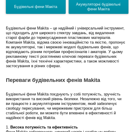
Акумуляторні будівельні
Будівельні фени Макіта
фени Макіта
Будівельні фени Makita – це надійний і універсальний інструмент,
що підходить для широкого спектру завдань, від видалення
старої фарби до термоусадження пластикових матеріалів.
Компанія Makita, відома своєю інноваційністю та якістю, пропонує
як акумуляторні, так і мережеві моделі будівельних фенів, що
відповідають різним потребам професіоналів і аматорів. У цьому
рекламному тексті розглянемо ключові переваги будівельних
фенів Makita, їхні технічні характеристики, а також можливості
застосування в різних сферах.
Переваги будівельних фенів Makita
Будівельні фени Makita поєднують у собі потужність, зручність
використання та високий рівень безпеки. Незалежно від того, чи
ви працюєте з акумуляторним інструментом, який забезпечує
свободу пересування, чи мережевим пристроєм для більш
стабільної роботи, ви можете бути впевнені в ефективності й
надійності фенів від Makita.
1.
Висока потужність та ефективність
Фени Makita забезпечують швидкий нагрів і стабільну роботу,