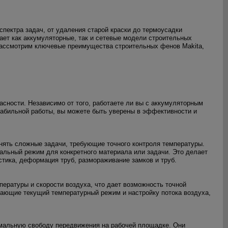
пектра задач, от удаления старой краски до термоусадки
ает как аккумуляторные, так и сетевые модели строительных
рассмотрим ключевые преимущества строительных фенов Makita,
сности. Независимо от того, работаете ли вы с аккумуляторным
табильной работы, вы можете быть уверены в эффективности и
нять сложные задачи, требующие точного контроля температуры.
альный режим для конкретного материала или задачи. Это делает
стика, деформация труб, размораживание замков и труб.
ературы и скорости воздуха, что дает возможность точной
ающие текущий температурный режим и настройку потока воздуха,
симальную свободу передвижения на рабочей площадке. Они