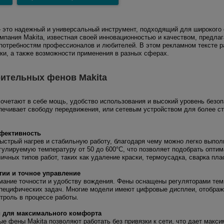
 это надежный и универсальный инструмент, подходящий для широкого с
мпания Makita, известная своей инновационностью и качеством, предлаг
потребностям профессионалов и любителей. В этом рекламном тексте 
ики, а также возможности применения в разных сферах.
ительных фенов Makita
очетают в себе мощь, удобство использования и высокий уровень безопа
печивает свободу передвижения, или сетевым устройством для более с
.
фективность
ыстрый нагрев и стабильную работу, благодаря чему можно легко выпол
улируемую температуру от 50 до 600°C, что позволяет подобрать оптим
чных типов работ, таких как удаление краски, термоусадка, сварка пла
ии и точное управление
мание точности и удобству вождения. Фены оснащены регуляторами темп
пецифических задач. Многие модели имеют цифровые дисплеи, отображ
троль в процессе работы.
 для максимального комфорта
е фены Makita позволяют работать без привязки к сети, что дает мак