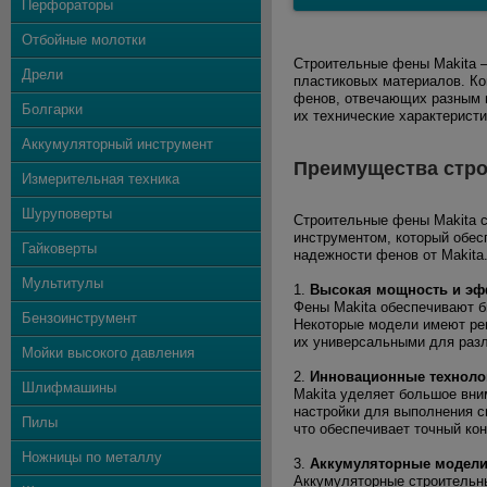
Перфораторы
Отбойные молотки
Строительные фены Makita –
Дрели
пластиковых материалов. Ко
фенов, отвечающих разным 
Болгарки
их технические характерист
Аккумуляторный инструмент
Преимущества стро
Измерительная техника
Шуруповерты
Строительные фены Makita с
инструментом, который обес
Гайковерты
надежности фенов от Makita
Мультитулы
1.
Высокая мощность и эф
Фены Makita обеспечивают б
Бензоинструмент
Некоторые модели имеют рег
их универсальными для разли
Мойки высокого давления
2.
Инновационные технолог
Шлифмашины
Makita уделяет большое вни
настройки для выполнения с
Пилы
что обеспечивает точный кон
Ножницы по металлу
3.
Аккумуляторные модели
Аккумуляторные строительны