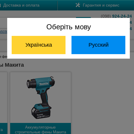
Доставка и оплата
Гарантия и сервис
(098)
924-24-24
(066)
204-24-24
Оберіть мову
(063)
824-24-24
A5030
HS7601
Обратный звонок
Українська
Русский
Отдел запчастей:
(068) 824-24-24
е фены Макита
ы Макита
Аккумуляторные
та
строительные фены Макита