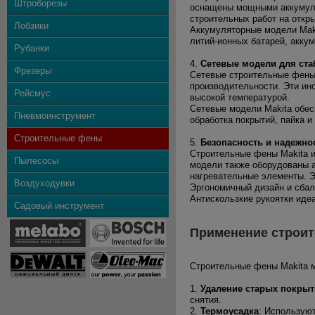
Штроборезы
оснащены мощными аккумуля
строительных работ на откры
Лобзики
Аккумуляторные модели Mak
литий-ионных батарей, акку
Рубанки
4.
Сетевые модели для ст
Фрезеры
Сетевые строительные фены 
производительности. Эти ин
Рейсмус
высокой температурой.
Сетевые модели Makita обес
Пневмоинструмент
обработка покрытий, пайка и
Строительные фены
5.
Безопасность и надежно
Строительные фены Makita 
Пылесосы
модели также оборудованы а
нагревательные элементы. Э
Воздуходувки
Эргономичный дизайн и сбал
Антискользкие рукоятки идеа
Садовый инструмент
Применение строит
Строительные фены Makita м
1.
Удаление старых покры
снятия.
2.
Термоусадка
: Используют