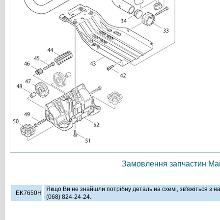
Замовлення запчастин Мак
Якщо Ви не знайшли потрібну деталь на схемі, зв'яжіться з 
EK7650H
(068) 824-24-24.