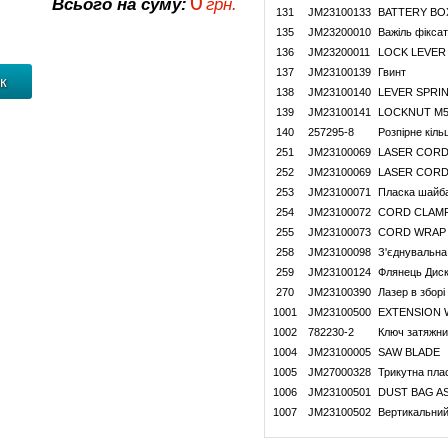
0
Всього на суму:
грн.
131
JM23100133
BATTERY BO
135
JM23200010
Важіль фікса
136
JM23200011
LOCK LEVER
137
JM23100139
Гвинт
138
JM23100140
LEVER SPRI
139
JM23100141
LOCKNUT M
140
257295-8
Розпірне кіль
251
JM23100069
LASER CORD
252
JM23100069
LASER CORD
253
JM23100071
Пласка шайб
254
JM23100072
CORD CLAM
255
JM23100073
CORD WRAP
258
JM23100098
З'єднувальна
259
JM23100124
Флянець Дис
270
JM23100390
Лазер в зборі
1001
JM23100500
EXTENSION 
1002
782230-2
Ключ затяжни
1004
JM23100005
SAW BLADE
1005
JM27000328
Трикутна пла
1006
JM23100501
DUST BAG A
1007
JM23100502
Вертикальний