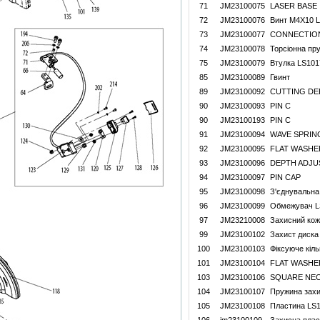
71
JM23100075
LASER BASE
72
JM23100076
Винт M4X10 
73
JM23100077
CONNECTIO
74
JM23100078
Торсіонна пр
75
JM23100079
Втулка LS101
85
JM23100089
Гвинт
89
JM23100092
CUTTING DE
90
JM23100093
PIN C
90
JM23100193
PIN C
91
JM23100094
WAVE SPRIN
92
JM23100095
FLAT WASHE
93
JM23100096
DEPTH ADJU
94
JM23100097
PIN CAP
95
JM23100098
З'єднувальна
96
JM23100099
Обмежувач L
97
JM23210008
Захисний кож
99
JM23100102
Захист диск
100
JM23100103
Фіксуюче кіл
101
JM23100104
FLAT WASHE
103
JM23100106
SQUARE NEC
104
JM23100107
Пружина зах
105
JM23100108
Пластина LS