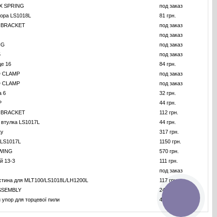
X SPRING
под заказ
тора LS1018L
81 грн.
 BRACKET
под заказ
под заказ
NG
под заказ
5
под заказ
це 16
84 грн.
 CLAMP
под заказ
 CLAMP
под заказ
а 6
32 грн.
P
44 грн.
 BRACKET
112 грн.
 втулка LS1017L
44 грн.
ку
317 грн.
 LS1017L
1150 грн.
WING
570 грн.
й 13-3
111 грн.
под заказ
стина для MLT100/LS1018L/LH1200L
117 грн.
SSEMBLY
247 грн.
КНОПКА
 упор для торцевої пили
467 грн.
ЗВ'ЯЗКУ