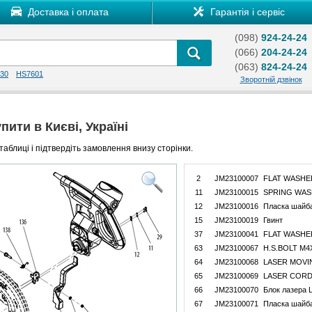
Доставка і оплата
Гарантія і сервіс
(098)
924-24-24
(066)
204-24-24
(063)
824-24-24
30
HS7601
Зворотній дзвінок
пити в Києві, Україні
таблиці і підтвердіть замовлення внизу сторінки.
2
JM23100007
FLAT WASHE
11
JM23100015
SPRING WAS
12
JM23100016
Пласка шайб
15
JM23100019
Гвинт
37
JM23100041
FLAT WASHE
63
JM23100067
H.S.BOLT M4
64
JM23100068
LASER MOVIN
65
JM23100069
LASER CORD
66
JM23100070
Блок лазера 
67
JM23100071
Пласка шайб