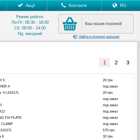
Акції
Контакти
RU
Режим роботи:
Пн-Пт: 08:30 - 18:00
Ваш кошик порожній
Сб: 09:00 - 14:00
Нд: вихідний
Увійти
в інтернет-магазин
1
2
3
R 5
20 грн.
HER 4
под заказ
а 4 LS1017L
20 грн.
под заказ
R
под заказ
X12
под заказ
G FIX PLATE
под заказ
 CLAMP
под заказ
LS1017L
570 грн.
а 6
32 грн.