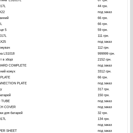
стина LS1017L
67 грн.
017L
44 грн.
X22
под заказ
анний
66 грн.
FL
66 грн.
ьце 5
59 грн.
017L
111 грн.
6X25
под заказ
ежувач
112 грн.
на LS1018
999999 грн.
т в зборі
2152 грн.
UARD COMPLETE
под заказ
сний кожух
3312 грн.
 PLATE
66 грн.
NECTION PLATE
под заказ
ку
317 грн.
батарей
150 грн.
 TUBE
под заказ
CH COVER
под заказ
ки для батарей
32 грн.
017L
134 грн.
под заказ
PER SHEET
под заказ