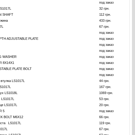
под заказ
LS1017L
32 грн.
N SHAFT
112 грн.
ужина
433 грн.
7L
67 грн.
под заказ
PTH ADJUSTABLE PLATE
под заказ
под заказ
под заказ
G WASHER
под заказ
R 8X14X1
под заказ
STABLE PLATE BOLT
под заказ
под заказ
 втулка LS1017L
44 грн.
S1017L
167 грн.
ух LS1018L
1069 грн.
а LS1017L
53 грн.
ьце LS1017L
20 грн.
R 5
под заказ
K BOLT M6X12
66 грн.
иста LS1017L
119 грн.
1017L
67 грн.