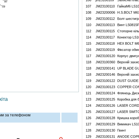
106
jm23100109
Захисна пла
107
JM23100110
ГайкаM6 LS1
108
JM23200006
H.S.BOLT M6
109
JM23100112
Болт шестигр
110
JM23100113
Винт LS0815
112
JM23100115
Стопорне кіл
114
JM23100117
Конектор LS1
115
JM23100118
HEX BOLT M
116
JM23100119
Фіксатор обм
117
JM23100120
Корпус двигу
118
JM23100360
Верхній захис
118
JM23200141
UP BLADE G
118
JM23200146
Верхній захи
119
JM23100122
DUST GUIDE
120
JM23100123
COPPER CON
121
JM23100124
Флянець Дис
іта
123
JM23100125
Коробка для 
124
JM23100126
LASER CORD
125
JM23100127
LASER SWIT
нами за телефоном
126
JM23100128
Кришка короб
127
JM23100129
Вимикач LS1
128
JM23100130
Гвинт
129
JM23100131
ANODE COP