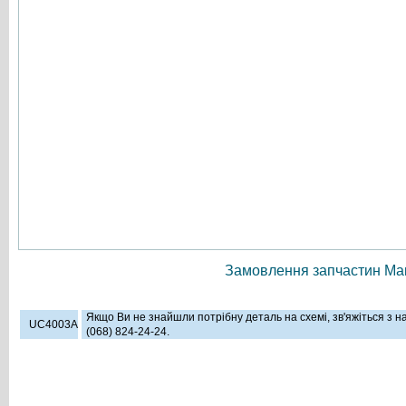
Замовлення запчастин Мак
Якщо Ви не знайшли потрібну деталь на схемі, зв'яжіться з 
UC4003A
(068) 824-24-24.