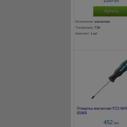
288
грн.
Купить
Исполнение:
магнитная
Типоразмер:
T30
Комплект:
1 шт.
Отвертка магнитная PZ3 MA
65969
452
грн.