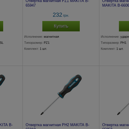
Отвертка магнитная PZ1 MAKITA B-
Отвертка магн
65947
MAKITA B-660
232
грн.
Купить
Исполнение:
магнитная
Исполнение:
ударн
/SL
Типоразмер:
PZ1
Типоразмер:
PH1
Комплект:
1 шт.
Комплект:
1 шт.
KITA B-
Отвертка магнитная PH2 MAKITA B-
Отвертка магн