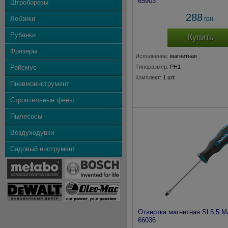
65903
Штроборезы
288
Лобзики
грн.
Рубанки
Купить
Фрезеры
Исполнение:
магнитная
Рейсмус
Типоразмер:
PH1
Комплект:
1 шт.
Пневмоинструмент
Строительные фены
Пылесосы
Воздуходувки
Садовый инструмент
Отвертка магнитная SL5,5 M
66036