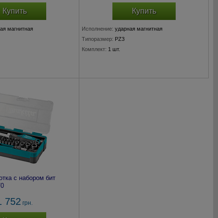
Купить
Купить
ая магнитная
Исполнение:
ударная магнитная
Типоразмер:
PZ3
Комплект:
1 шт.
отка с набором бит
70
1 752
грн.