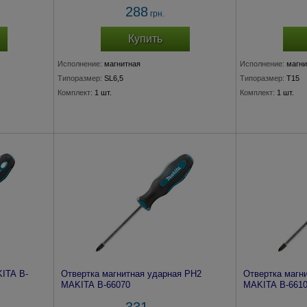
288
грн.
Купить
Исполнение:
магнитная
Исполнение:
магни
Типоразмер:
SL6,5
Типоразмер:
T15
Комплект:
1 шт.
Комплект:
1 шт.
KITA B-
Отвертка магнитная ударная PH2
Отвертка магн
MAKITA B-66070
MAKITA B-661