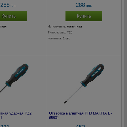
288
288
грн.
грн.
Купить
Купить
тная
Исполнение:
магнитная
Типоразмер:
T25
Комплект:
1 шт.
итная ударная PZ2
Отвертка магнитная PH3 MAKITA B-
01
65931