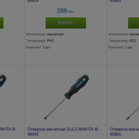
65919
65953
288
грн.
Купить
Исполнение:
магнитная
Исполнение:
магни
Типоразмер:
PH2
Типоразмер:
PZ2
Комплект:
1 шт.
Комплект:
1 шт.
AKITA B-
Отвертка магнитная SL6,5 MAKITA B-
Отвертка магн
66042
65981