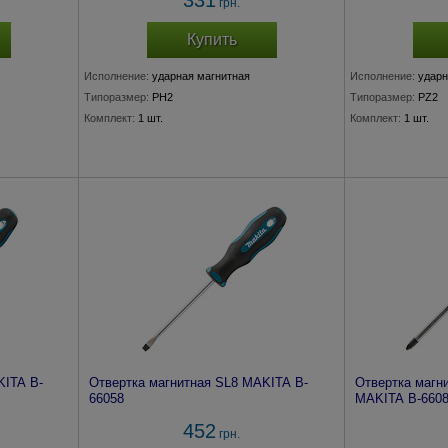
331
грн.
Купить
Исполнение:
ударная магнитная
Исполнение:
ударн
Типоразмер:
PH2
Типоразмер:
PZ2
Комплект:
1 шт.
Комплект:
1 шт.
KITA B-
Отвертка магнитная SL8 MAKITA B-
Отвертка магн
66058
MAKITA B-660
452
грн.