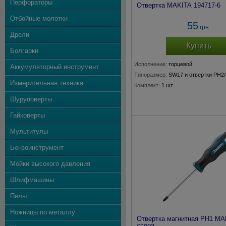
Перфораторы
Отвертка MAKITA 194717-6
Отбойные молотки
55
грн.
Дрели
Купить
Болгарки
Исполнение:
торцевой
Аккумуляторный инструмент
Типоразмер:
SW17 и отвертки PH2
Измерительная техника
Комплект:
1 шт.
Шуруповерты
Гайковерты
Мультитулы
Бензоинструмент
Мойки высокого давления
Шлифмашины
Пилы
Ножницы по металлу
Отвертка магнитная PH1 MA