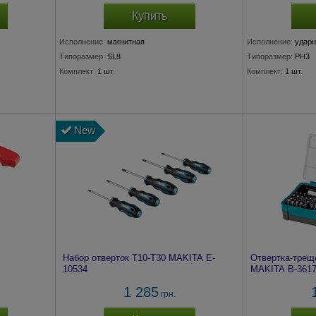
Купить
Исполнение:
магнитная
Исполнение:
ударн
Типоразмер:
SL8
Типоразмер:
PH3
Комплект:
1 шт.
Комплект:
1 шт.
New
Набор отверток T10-T30 MAKITA E-
Отвертка-трещ
10534
MAKITA B-361
1 285
грн.