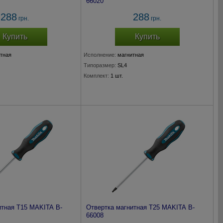
66020
288
288
грн.
грн.
Купить
Купить
тная
Исполнение:
магнитная
Типоразмер:
SL4
Комплект:
1 шт.
итная T15 MAKITA B-
Отвертка магнитная T25 MAKITA B-
66008