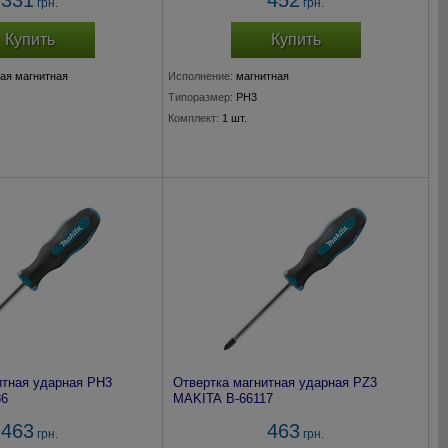
331
452
грн.
грн.
Купить
Купить
ая магнитная
Исполнение:
магнитная
Типоразмер:
PH3
Комплект:
1 шт.
итная ударная PH3
Отвертка магнитная ударная PZ3
86
MAKITA B-66117
463
463
грн.
грн.