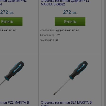
итная ударная PH1
Отвертка магнитная ударная PZ1
64
MAKITA B-66092
272
272
грн.
грн.
Купить
Купить
ая магнитная
Исполнение:
ударная магнитная
Типоразмер:
PZ1
Комплект:
1 шт.
итная PZ2 MAKITA B-
Отвертка магнитная SL4 MAKITA B-