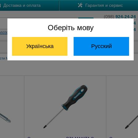
Доставка и оплата
Гарантия и сервис
(098)
924-24-24
(066)
204-24-24
Оберіть мову
(063)
824-24-24
A5030
HS7601
Обратный звонок
Українська
Русский
Отдел запчастей:
(068) 824-24-24
сти Макита
Ручной инструмент Макита
Отвертки Макита