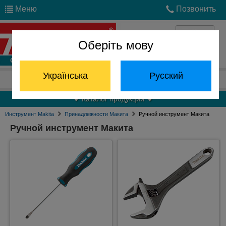
Меню
Позвонить
Оберіть мову
Войти
Українська
Русский
Отдел запчастей:
(068) 824-24-24
Каталог продукции
Инструмент Makita
Принадлежности Макита
Ручной инструмент Макита
Ручной инструмент Макита