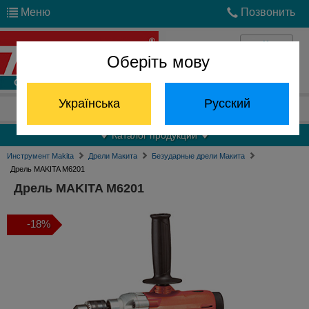
Меню
Позвонить
Оберіть мову
Войти
Українська
Русский
Отдел запчастей:
(068) 824-24-24
Каталог продукции
Инструмент Makita
Дрели Макита
Безударные дрели Макита
Дрель MAKITA M6201
Дрель MAKITA M6201
-18%