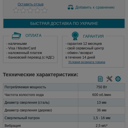
Оставить отзыв
Добавить
к сравнению
БЫСТРАЯ ДОСТАВКА ПО
УКРАИНЕ
ОПЛАТА
ГАРАНТИЯ
- наличными
- гарантия 12 месяцев
- Visa / MasterCard
- свой сервисный центр
- наложенный платеж
- обмен / возврат
- банковский перевод (с НДС)
в течение 14 дней
Условия возврата товара
Технические характеристики:
Потребляемая мощность
750 Вт
Частота холостого хода
600 об./мин
Диаметр сверления (сталь)
13 мм
Диаметр сверления (дерево)
36 мм
Сверлильный патрон
1,5 - 16 мм
Вибрация
2,5 м/с²