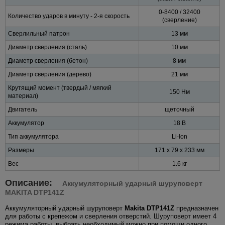
0-8400 / 32400
Количество ударов в минуту - 2-я скорость
(сверление)
Сверлильный патрон
13 мм
Диаметр сверления (сталь)
10 мм
Диаметр сверления (бетон)
8 мм
Диаметр сверления (дерево)
21 мм
Крутящий момент (твердый / мягкий
150 Нм
материал)
Двигатель
щеточный
Аккумулятор
18 В
Тип аккумулятора
Li-Ion
Размеры
171 x 79 x 233 мм
Вес
1.6 кг
Описание:
Аккумуляторный ударный шуруповерт
MAKITA DTP141Z
Аккумуляторный ударный шуруповерт
Makita DTP141Z
предназначен
для работы с крепежом и сверления отверстий. Шуруповерт имеет 4
режима работы, выбрать необходимый можно при помощи одного