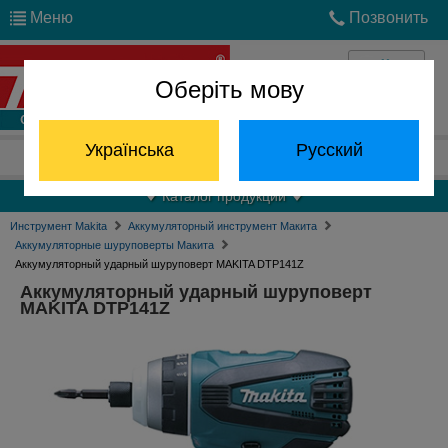
Меню
Позвонить
Оберіть мову
Войти
Українська
Русский
Отдел запчастей:
(068) 824-24-24
Каталог продукции
Инструмент Makita
Аккумуляторный инструмент Макита
Аккумуляторные шуруповерты Макита
Аккумуляторный ударный шуруповерт MAKITA DTP141Z
Аккумуляторный ударный шуруповерт
MAKITA DTP141Z