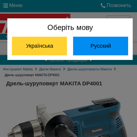
Меню
Позвонить
Оберіть мову
Войти
Українська
Русский
Отдел запчастей:
(068) 824-24-24
Каталог продукции
Инструмент Makita
Дрели Макита
Дрели-шуруповерты Макита
Дрель-шуруповерт MAKITA DP4001
Дрель-шуруповерт MAKITA DP4001