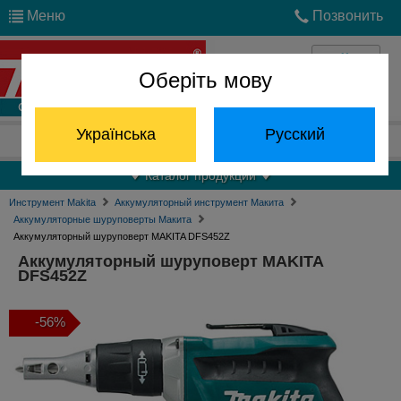
Меню
Позвонить
Оберіть мову
Войти
Українська
Русский
Отдел запчастей:
(068) 824-24-24
Каталог продукции
Инструмент Makita
Аккумуляторный инструмент Макита
Аккумуляторные шуруповерты Макита
Аккумуляторный шуруповерт MAKITA DFS452Z
Аккумуляторный шуруповерт MAKITA
DFS452Z
-56%