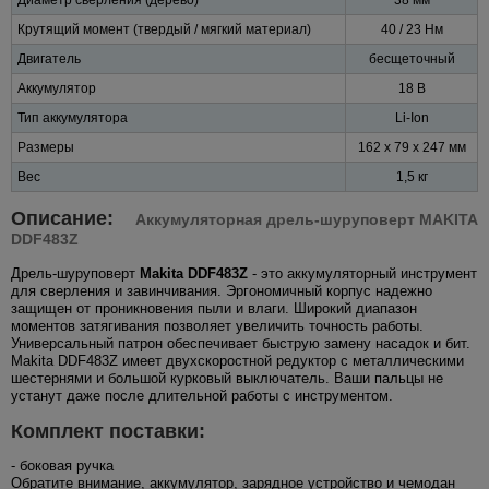
Крутящий момент (твердый / мягкий материал)
40 / 23 Нм
Двигатель
бесщеточный
Аккумулятор
18 В
Тип аккумулятора
Li-Ion
Размеры
162 x 79 x 247 мм
Вес
1,5 кг
Описание:
Аккумуляторная дрель-шуруповерт MAKITA
DDF483Z
Дрель-шуруповерт
Makita DDF483Z
- это аккумуляторный инструмент
для сверления и завинчивания. Эргономичный корпус надежно
защищен от проникновения пыли и влаги. Широкий диапазон
моментов затягивания позволяет увеличить точность работы.
Универсальный патрон обеспечивает быструю замену насадок и бит.
Makita DDF483Z имеет двухскоростной редуктор с металлическими
шестернями и большой курковый выключатель. Ваши пальцы не
устанут даже после длительной работы с инструментом.
Комплект поставки:
- боковая ручка
Обратите внимание, аккумулятор, зарядное устройство и чемодан