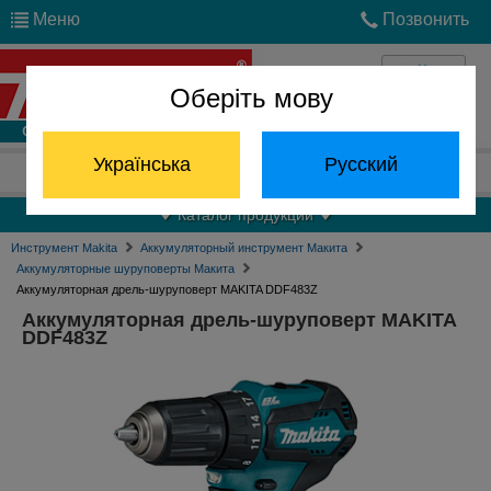
Меню
Позвонить
Оберіть мову
Войти
Українська
Русский
Отдел запчастей:
(068) 824-24-24
Каталог продукции
Инструмент Makita
Аккумуляторный инструмент Макита
Аккумуляторные шуруповерты Макита
Аккумуляторная дрель-шуруповерт MAKITA DDF483Z
Аккумуляторная дрель-шуруповерт MAKITA
DDF483Z