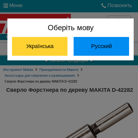
Меню
Позвонить
Оберіть мову
Войти
Українська
Русский
Отдел запчастей:
(068) 824-24-24
Каталог продукции
Инструмент Makita
Принадлежности Макита
Аксессуары для сверления и размешивания
Сверло Форстнера по дереву MAKITA D-42282
Сверло Форстнера по дереву MAKITA D-42282