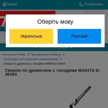
Меню
Позвонить
Оберіть мову
Войти
Українська
Русский
Отдел запчастей:
(068) 824-24-24
Каталог продукции
Инструмент Makita
Принадлежности Макита
Аксессуары для сверления и размешивания
Сверло по древесине с гвоздями MAKITA D-36304
Сверло по древесине с гвоздями MAKITA D-
36304