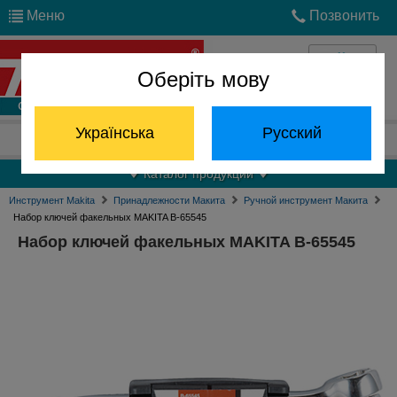
Меню
Позвонить
Оберіть мову
Войти
Українська
Русский
Отдел запчастей:
(068) 824-24-24
Каталог продукции
Инструмент Makita
Принадлежности Макита
Ручной инструмент Макита
Набор ключей факельных MAKITA B-65545
Набор ключей факельных MAKITA B-65545