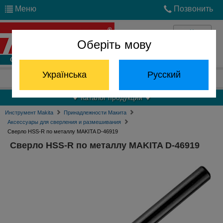
Меню
Позвонить
Оберіть мову
Войти
Українська
Русский
Отдел запчастей:
(068) 824-24-24
Каталог продукции
Инструмент Makita
Принадлежности Макита
Аксессуары для сверления и размешивания
Сверло HSS-R по металлу MAKITA D-46919
Сверло HSS-R по металлу MAKITA D-46919