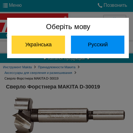
Меню
Позвонить
Оберіть мову
Войти
Українська
Русский
Отдел запчастей:
(068) 824-24-24
Каталог продукции
Инструмент Makita
Принадлежности Макита
Аксессуары для сверления и размешивания
Сверло Форстнера MAKITA D-30019
Сверло Форстнера MAKITA D-30019