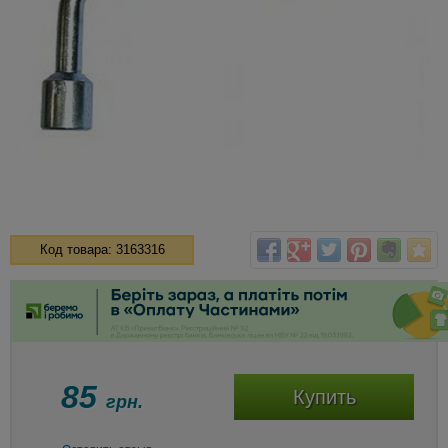
Код товара: 3163316
85
Купить
грн.