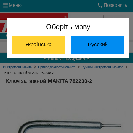
Меню
Позвонить
Оберіть мову
Войти
Українська
Русский
Отдел запчастей:
(068) 824-24-24
Каталог продукции
Инструмент Makita
Принадлежности Макита
Ручной инструмент Макита
Ключ затяжной MAKITA 782230-2
Ключ затяжной MAKITA 782230-2