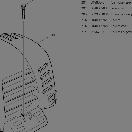
204
345963-6
Затискач для
204
0566059980
Хомутик
205
5929501001
Етикетка з т
214
0140059920
Гвинт
214
0140059921
Гвинт M5x8
214
266572-7
Гвинт з внут