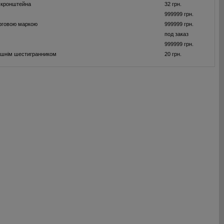
 кронштейна
32 грн.
999999 грн.
орговою маркою
999999 грн.
под заказ
999999 грн.
рішнім шестигранником
20 грн.