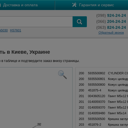
Доставка и оплата
Гарантия и сервис
(098)
924-24-24
(066)
204-24-24
(063)
824-24-24
A5030
HS7601
Обратный звонок
ть в Киеве, Украине
 в таблице и подтвердите заказ внизу страницы.
200
5935500802
CYLINDER C
200
5935500801
Кожух цилінд
200
5935500800
Кожух цилінд
200
451875-4
Кожух цилінд
201
0043605120
Гвинт М5х12
201
0140059370
Гвинт М5х12
202
0140059370
Гвинт М5х12
202
0140059480
Гвинт M5x14
203
5935500500
Кришка загл
203
451876-2
Кришка загл