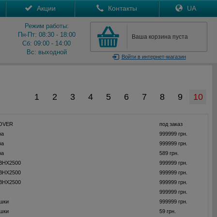
Акции
Контакты
UA
Режим работы:
Пн-Пт: 08:30 - 18:00
Ваша корзина пуста
Сб: 09:00 - 14:00
Вс: выходной
Войти
в интернет-магазин
1
2
3
4
5
6
7
8
9
10
OVER
под заказ
ра
999999 грн.
ра
999999 грн.
ра
589 грн.
 ВНХ2500
999999 грн.
 ВНХ2500
999999 грн.
 ВНХ2500
999999 грн.
999999 грн.
ушки
999999 грн.
ушки
59 грн.