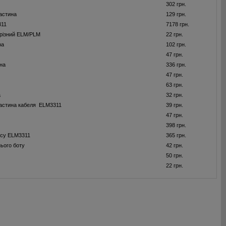
302 грн.
астина
129 грн.
311
7178 грн.
різний ELM/PLM
22 грн.
ра
102 грн.
47 грн.
на
336 грн.
47 грн.
63 грн.
а
32 грн.
астина кабеля ELM3311
39 грн.
47 грн.
398 грн.
усу ELM3311
365 грн.
ього боту
42 грн.
50 грн.
22 грн.