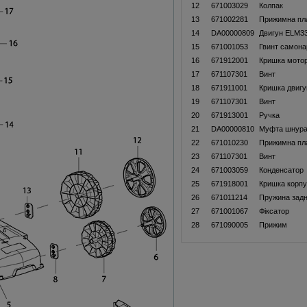
12
671003029
Колпак
13
671002281
Прижимна пл
14
DA00000809
Двигун ELM3
15
671001053
Гвинт самона
16
671912001
Кришка мото
17
671107301
Винт
18
671911001
Кришка двигу
19
671107301
Винт
20
671913001
Ручка
21
DA00000810
Муфта шнур
22
671010230
Прижимна пл
23
671107301
Винт
24
671003059
Конденсатор
25
671918001
Кришка корп
26
671011214
Пружина задн
27
671001067
Фіксатор
28
671090005
Прижим