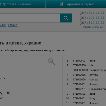
Доставка и оплата
Гарантия и сервис
(098)
924-24-24
(066)
204-24-24
(063)
824-24-24
A5030
HS7601
Обратный звонок
ть в Киеве, Украине
 в таблице и подтвердите заказ внизу страницы.
1
671100802
Болт
2
671002550
Нiж
3
DA00000808
Вентилятор д
4
671002036
Втулка
6
671003028
Ковпак
7
671919001
Колесо
8
671002281
Прижимна пл
9
671107301
Винт
10
671909001
Кожух
11
671920001
Колесо