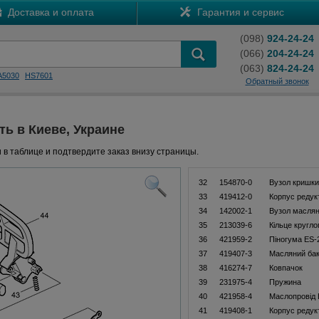
Доставка и оплата
Гарантия и сервис
(098)
924-24-24
(066)
204-24-24
(063)
824-24-24
A5030
HS7601
Обратный звонок
ть в Киеве, Украине
 в таблице и подтвердите заказ внизу страницы.
32
154870-0
Вузол кришки
33
419412-0
Корпус редук
34
142002-1
Вузол масля
35
213039-6
Кільце кругло
36
421959-2
Піногума ES-
37
419407-3
Масляний бак
38
416274-7
Ковпачок
39
231975-4
Пружина
40
421958-4
Маслопровід
41
419408-1
Корпус редук