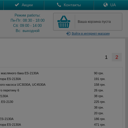
Акции
Контакты
UA
Режим работы:
Пн-Пт: 08:30 - 18:00
Ваша корзина пуста
Сб: 09:00 - 14:00
Вс: выходной
Войти
в интернет-магазин
1
2
 масляного бака ES-2130A
90 грн.
тора ES-2130A
191 грн.
ного насоса UC3030A, UC4530A
158 грн.
го перетину 6
26 грн.
2130A
38 грн.
 ES-2130
225 грн.
38 грн.
20 грн.
 ES-2130A
186 грн.
тора ES-2130A
471 грн.