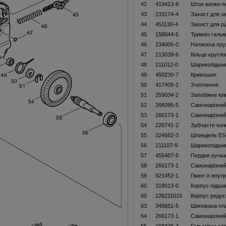
42
419413-8
Шток вилки п
43
233174-4
Захист для з
44
451130-4
Захист для р
45
158044-5
Тримач гальм
46
234005-0
Натискна пру
47
213039-6
Кільце кругло
48
211012-0
Шарикопідши
49
450230-7
Кривошип
50
417405-1
Зчеплення
51
259034-2
Запобіжне кі
52
266095-5
Самонарізний
53
266173-1
Самонарізний
54
226741-2
Зубчасте кол
55
324662-3
Шпиндель ES
56
211107-9
Шарикопідши
57
455487-5
Пердня ручк
58
266173-1
Самонарізний
59
921452-1
Гвинт із вну
60
318013-0
Корпус підши
60
226211015
Корпус редук
63
345651-5
Шипована пл
64
266173-1
Самонарізний