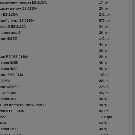
еремикання передач ES-2130A
17 грн.
ахисту для рук ES-2130A
20 грн.
ук ES-2130A
242 грн.
ової стрічки ES-2130A
576 грн.
жина 9 ES-2130A
34 грн.
го перетину 6
26 грн.
пник 606ZZ
142 грн.
44 грн.
20 грн.
льце E 10 ES-2130A
20 грн.
 гвинт 5X55
48 грн.
 гвинт 5x30
48 грн.
есо 43 ES-2130
163 грн.
-2130A
801 грн.
пник 6201ZZ
228 грн.
а UC3030A
447 грн.
 гвинт 5x30
48 грн.
трішнім шестигранником M8x30
38 грн.
пника ES-2130A
849 грн.
тора
1130 грн.
анка
68 грн.
 гвинт 5x30
48 грн.