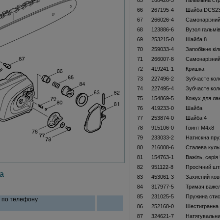
65
168426-3
Гальмівна ст
66
267195-4
Шайба DCS23
67
266026-4
Самонарізний
68
123886-6
Вузол гальмі
69
253215-0
Шайба 8
70
259033-4
Запобіжне кі
71
266007-8
Самонарізний
72
419241-1
Кришка
73
227496-2
Зубчасте кол
74
227495-4
Зубчасте кол
75
154869-5
Кожух для ла
76
419233-0
Шайба
77
253874-0
Шайба 4
78
915106-0
Гвинт М4х8
79
233033-2
Натискна пру
80
216008-6
Сталева куль
81
154763-1
Важіль, сері
82
951122-8
Просічний шт
а
83
453061-3
Захисний ков
84
317977-5
Тримач важе
85
231025-5
Пружина стис
и по телефону
86
252168-0
Шестигранна 
87
324621-7
Натягувальни