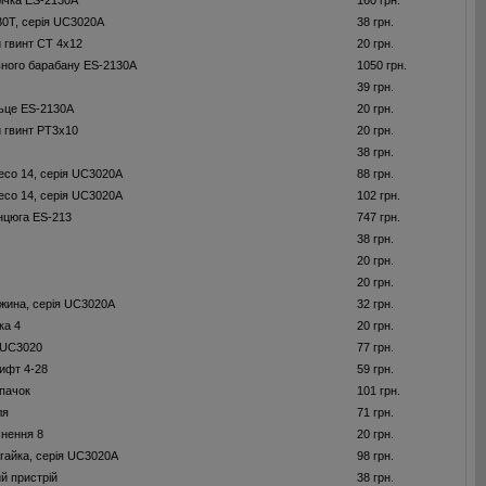
річка ES-2130A
160 грн.
0T, серія UC3020A
38 грн.
 гвинт CT 4x12
20 грн.
вного барабану ES-2130A
1050 грн.
39 грн.
льце ES-2130A
20 грн.
 гвинт PT3x10
20 грн.
38 грн.
есо 14, серія UC3020A
88 грн.
есо 14, серія UC3020A
102 грн.
нцюга ES-213
747 грн.
38 грн.
20 грн.
20 грн.
жина, серія UC3020А
32 грн.
ка 4
20 грн.
я UC3020
77 грн.
ифт 4-28
59 грн.
пачок
101 грн.
ля
71 грн.
нення 8
20 грн.
гайка, серія UC3020А
98 грн.
й пристрій
38 грн.