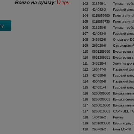
0
Всего на сумму:
грн.
102
318249-1
Тримач трубк
103
424082-2
Гумовий амо
104
0119059900
Гвинт з внут
105
0119059730
Гвинт з внут
106
318250-6
Тримач трубк
107
424083-0
Гумовий амо
108
345882-6
Опора для D
109
266020-6
Самонарізний
110
0851209880
Вузол рукава
110
0851209881
Вузол рукава
111
345920-4
Хомутик для 
112
163447-0
Паливний філ
113
424080-6
Гумовий амо
114
450400-8
Паливний бак
115
424081-4
Гумовий амо
116
5266008000
Кришка паливн
116
5266008001
Кришка бензо
117
5266010000
Кришка паливн
117
5266010001
CAP FUEL TA
118
140436-2
Ремінь
119
5261003000
Вузол корпус
120
266789-2
Болт М5х30