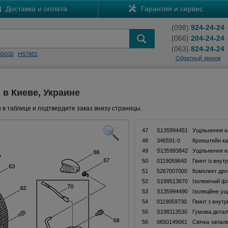
Доставка и оплата
Гарантия и сервис
(098)
924-24-24
(066)
204-24-24
(063)
824-24-24
A5030
HS7601
Обратный звонок
 в Киеве, Украине
 в таблице и подтвердите заказ внизу страницы.
47
S135994451
Ущільнення 
48
346591-0
Кронштейн к
49
S135993842
Ущільнення 
50
0119059640
Гвинт із вну
51
5267007000
Комплект дрот
52
S199513670
Ізолюючий ф
53
S135994490
Ізоляційне у
54
0119059730
Гвинт з внут
55
S198113530
Гумова детал
56
0650149661
Свічка запал