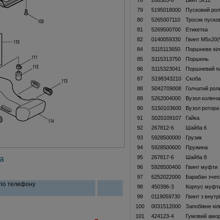
78
266585-8
Винт 5х12
79
5195018000
Пусковий рол
80
5265007110
Тросик пуско
81
5269500700
Етикетка
82
0140059330
Гвинт M5x20
84
S115113650
Поршневе кіл
85
S115313750
Поршень
86
S115323041
Поршневий п
87
S198343210
Скоба
88
S042709008
Голчатий рол
89
5262004000
Вузол колінч
90
S150103600
Вузол ротора
91
S020109107
Гайка
92
267812-6
Шайба 6
93
5928500000
Грузик
94
5928500600
Пружина
95
267817-6
Шайба 8
а
96
5928500400
Гвинт муфти
97
6252022000
Барабан зчеп
 по телефону
98
450396-3
Корпус муфт
99
0119059730
Гвинт з внут
100
0031512000
Запобіжне кіл
101
424123-4
Гумовий амо