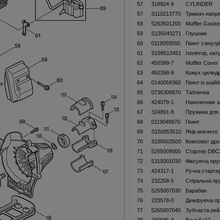
57
318924-9
CYLINDER
57
S110213770
Тримач напр
58
5263501200
Muffler Gaske
59
S135043271
Глушник
60
0119059550
Гвинт з внут
61
S199513451
Ізолятор, ка
62
450399-7
Muffler Cover
63
450398-9
Кожух цилінд
64
0140059360
Гвинт із шай
65
0736309870
Табличка
66
424079-1
Наконечник з
67
324891-8
Пружина для 
68
0119049970
Гвинт
69
S150053510
Якір магнето
70
S185603500
Комплект дрот
71
5265009000
Стартер DBC
72
5315001030
Фіксуюча пру
73
424317-1
Ручка старте
74
232258-5
Спіральна пр
75
5265007030
Барабан
76
233578-0
Демфуюча п
77
5265007040
Зубчаста рей