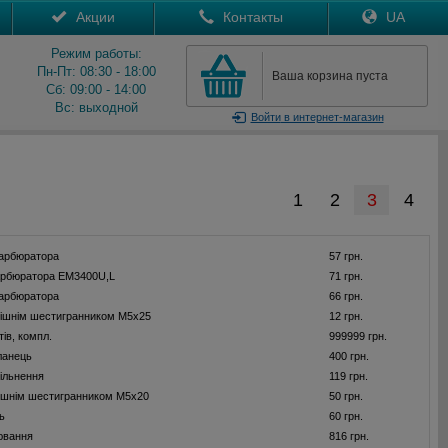
Акции
Контакты
UA
Режим работы:
Пн-Пт: 08:30 - 18:00
Ваша корзина пуста
Сб: 09:00 - 14:00
Вс: выходной
Войти
в интернет-магазин
1
2
3
4
карбюратора
57 грн.
арбюратора EM3400U,L
71 грн.
карбюратора
66 грн.
трішнім шестигранником M5x25
12 грн.
ів, компл.
999999 грн.
ланець
400 грн.
щільнення
119 грн.
рішнім шестигранником M5x20
50 грн.
ь
60 грн.
ювання
816 грн.