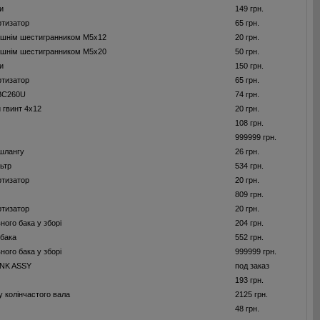
и
149 грн.
ртизатор
65 грн.
рішнім шестигранником M5x12
20 грн.
рішнім шестигранником M5x20
50 грн.
и
150 грн.
ртизатор
65 грн.
BC260U
74 грн.
 гвинт 4x12
20 грн.
108 грн.
999999 грн.
шлангу
26 грн.
ьтр
534 грн.
ртизатор
20 грн.
809 грн.
ртизатор
20 грн.
ого бака у зборі
204 грн.
бака
552 грн.
ого бака у зборі
999999 грн.
NK ASSY
под заказ
193 грн.
у колінчастого вала
2125 грн.
48 грн.