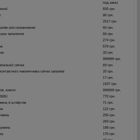
под заказ
ямної
835 грн.
t
86 грн.
2517 грн.
рішнім шестигранником
60 грн.
тушка запалення
66 грн.
274 грн.
ра
570 грн.
бою
33 грн.
999999 грн.
апальної свічки
69 грн.
контактного наконечника свічки запалюв
20 грн.
17 грн.
1537 грн.
ів, компл.
999999 грн.
260U
770 грн.
жина зі штифтом
71 грн.
ра
122 грн.
ужина
256 грн.
260 грн.
ружина
188 грн.
ка
170 грн.