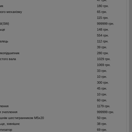
47 грн.
ик
180 грн.
вого механізму
65 грн.
115 грн.
(W,SW)
999999 грн.
ьце
148 грн.
554 грн.
алець
112 грн.
39 грн.
икопідшипник
280 грн.
астого вала
1029 грн.
1069 грн.
33 грн.
10 грн.
300 грн.
45 грн.
10 грн.
60 грн.
лення
1179 грн.
и зчеплення
999999 грн.
рішнім шестигранником M5x20
50 грн.
ьце, зовнішнє
38 грн.
ртизатор
69 грн.