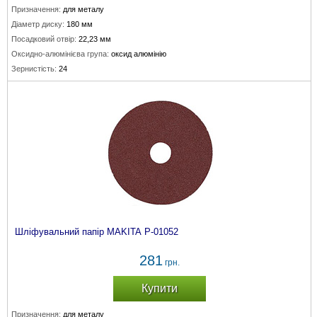
Призначення:
для металу
Діаметр диску:
180 мм
Посадковий отвір:
22,23 мм
Оксидно-алюмінієва група:
оксид алюмінію
Зернистість:
24
Шліфувальний папір MAKITA P-01052
281
грн.
Купити
Призначення:
для металу