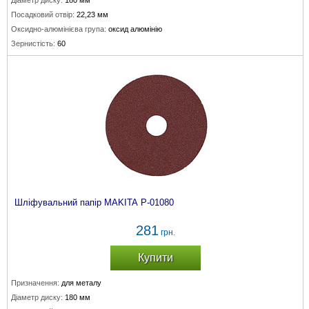
Діаметр диску:
180 мм
Посадковий отвір:
22,23 мм
Оксидно-алюмінієва група:
оксид алюмінію
Зернистість:
60
Шліфувальний папір MAKITA P-01080
281
грн.
Купити
Призначення:
для металу
Діаметр диску:
180 мм