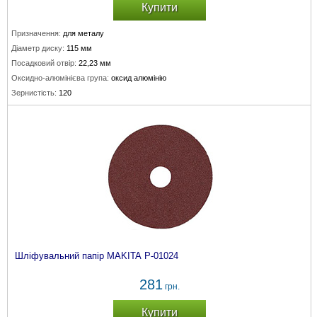
Купити
Призначення:
для металу
Діаметр диску:
115 мм
Посадковий отвір:
22,23 мм
Оксидно-алюмінієва група:
оксид алюмінію
Зернистість:
120
Шліфувальний папір MAKITA P-01024
281
грн.
Купити