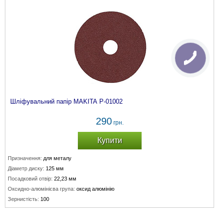
Шліфувальний папір MAKITA P-01002
290
грн.
Купити
Призначення:
для металу
Діаметр диску:
125 мм
Посадковий отвір:
22,23 мм
Оксидно-алюмінієва група:
оксид алюмінію
Зернистість:
100