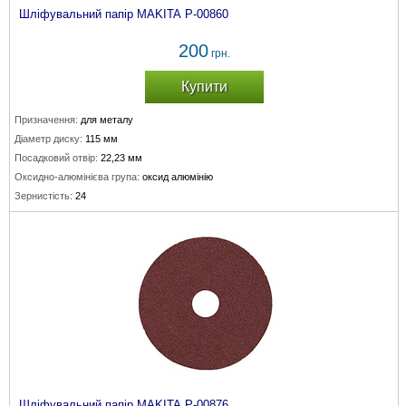
Шліфувальний папір MAKITA P-00860
200
грн.
Купити
Призначення:
для металу
Діаметр диску:
115 мм
Посадковий отвір:
22,23 мм
Оксидно-алюмінієва група:
оксид алюмінію
Зернистість:
24
Шліфувальний папір MAKITA P-00876