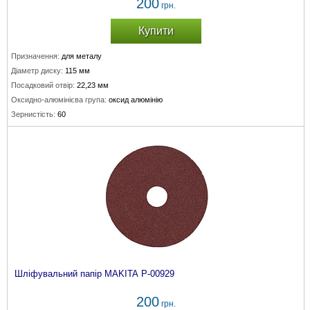
200
грн.
Купити
Призначення:
для металу
Діаметр диску:
115 мм
Посадковий отвір:
22,23 мм
Оксидно-алюмінієва група:
оксид алюмінію
Зернистість:
60
Шліфувальний папір MAKITA P-00929
200
грн.