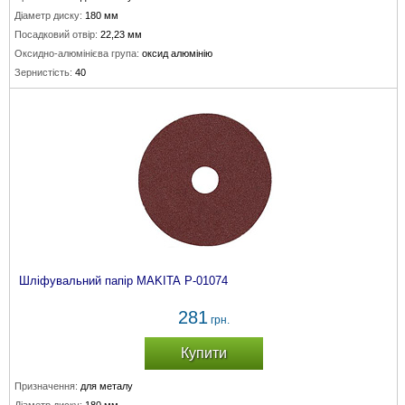
Діаметр диску:
180 мм
Посадковий отвір:
22,23 мм
Оксидно-алюмінієва група:
оксид алюмінію
Зернистість:
40
Шліфувальний папір MAKITA P-01074
281
грн.
Купити
Призначення:
для металу