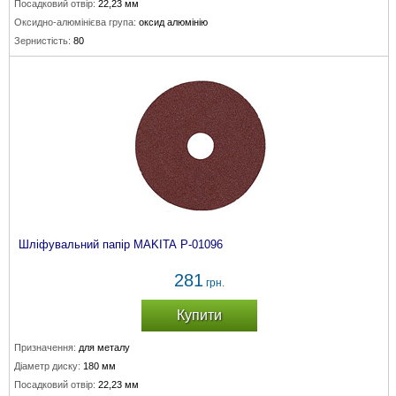
Посадковий отвір:
22,23 мм
Оксидно-алюмінієва група:
оксид алюмінію
Зернистість:
80
Шліфувальний папір MAKITA P-01096
281
грн.
Купити
Призначення:
для металу
Діаметр диску:
180 мм
Посадковий отвір:
22,23 мм