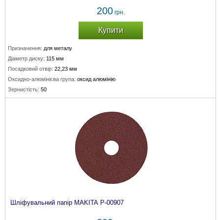
200
грн.
Купити
Призначення:
для металу
Діаметр диску:
115 мм
Посадковий отвір:
22,23 мм
Оксидно-алюмінієва група:
оксид алюмінію
Зернистість:
50
Шліфувальний папір MAKITA P-00907