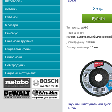
18437
Штроборізи
25
Лобзики
грн.
Рубанки
Купити
Фрезери
Тип диску:
WA60
Рейсмус
Призначення:
гнучкий шліфувальний для нержаві
Пневмоінструмент
Діаметр диску:
100 мм
Посадковий отвір:
16 мм
Будівельні фени
Товщина диску:
2 мм
Пилосмоки
Повітродувки
Садовий інструмент
Гнучкий шліфувальний диск
18247