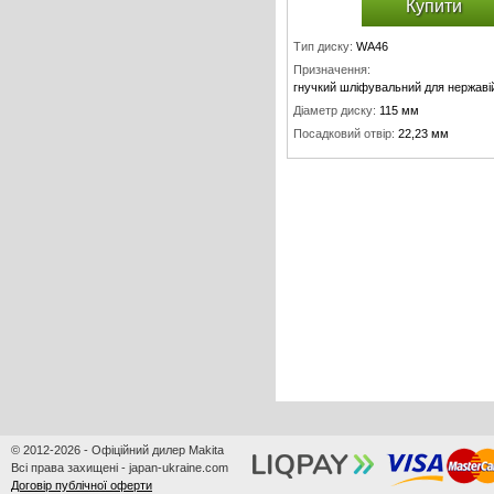
Купити
Тип диску:
WA46
Призначення:
гнучкий шліфувальний для нержаві
Діаметр диску:
115 мм
Посадковий отвір:
22,23 мм
Товщина диску:
3 мм
© 2012-2026 - Офіційний дилер Makita
Всі права захищені - japan-ukraine.com
Договір публічної оферти