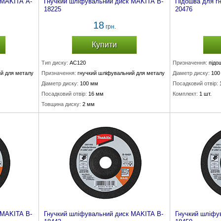
 MAKITA A-
Гнучкий шліфувальний диск MAKITA B-
Підошва для г
18225
20476
18
грн.
Купити
Тип диску:
AC120
Призначення:
підо
й для металу
Призначення:
гнучкий шліфувальний для металу
Діаметр диску:
100
Діаметр диску:
100 мм
Посадковий отвір:
Посадковий отвір:
16 мм
Комплект:
1 шт.
Товщина диску:
2 мм
 MAKITA B-
Гнучкий шліфувальний диск MAKITA B-
Гнучкий шліфу