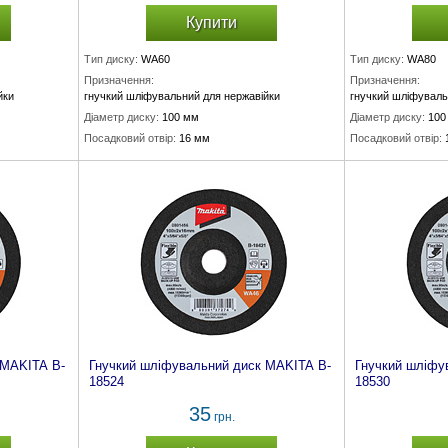
Купити
Тип диску:
WA60
Тип диску:
WA80
Призначення:
Призначення:
йки
гнучкий шліфувальний для нержавійки
гнучкий шліфуваль
Діаметр диску:
100 мм
Діаметр диску:
100
Посадковий отвір:
16 мм
Посадковий отвір:
Товщина диску:
3 мм
Товщина диску:
3 
 MAKITA B-
Гнучкий шліфувальний диск MAKITA B-
Гнучкий шліфу
18524
18530
35
грн.