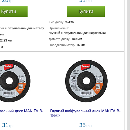
28
31
грн.
грн.
Купити
Купити
Тип диску:
WA36
кий шліфувальний для металу
Призначення:
гнучкий шліфувальний для нержавійки
 мм
Діаметр диску:
100 мм
22,23 мм
Посадковий отвір:
16 мм
мм
Товщина диску:
3 мм
вальний диск MAKITA B-
Гнучкий шліфувальний диск MAKITA B-
18502
31
35
грн.
грн.