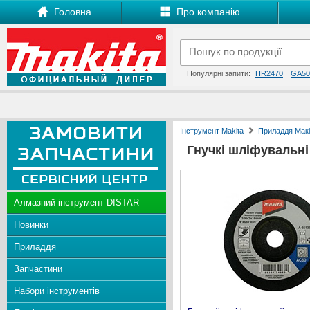
Головна
Про компанію
Популярні запити:
HR2470
GA50
Інструмент Makita
Приладдя Макі
Гнучкі шліфувальні
Алмазний інструмент DISTAR
Новинки
Приладдя
Запчастини
Набори інструментів