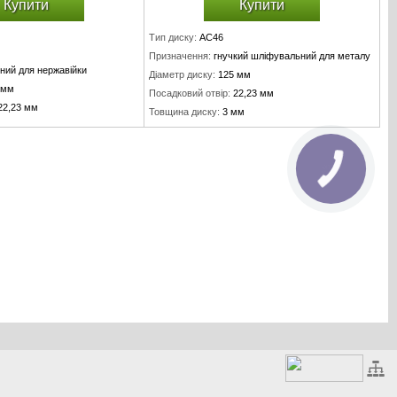
Купити
Купити
Тип диску:
AC46
Призначення:
гнучкий шліфувальний для металу
ний для нержавійки
Діаметр диску:
125 мм
 мм
Посадковий отвір:
22,23 мм
22,23 мм
Товщина диску:
3 мм
мм