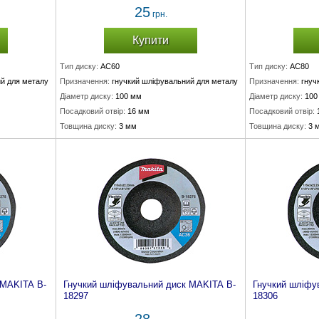
25
грн.
Купити
Тип диску:
AC60
Тип диску:
AC80
й для металу
Призначення:
гнучкий шліфувальний для металу
Призначення:
гнуч
Діаметр диску:
100 мм
Діаметр диску:
100
Посадковий отвір:
16 мм
Посадковий отвір:
Товщина диску:
3 мм
Товщина диску:
3 
 MAKITA B-
Гнучкий шліфувальний диск MAKITA B-
Гнучкий шліфу
18297
18306