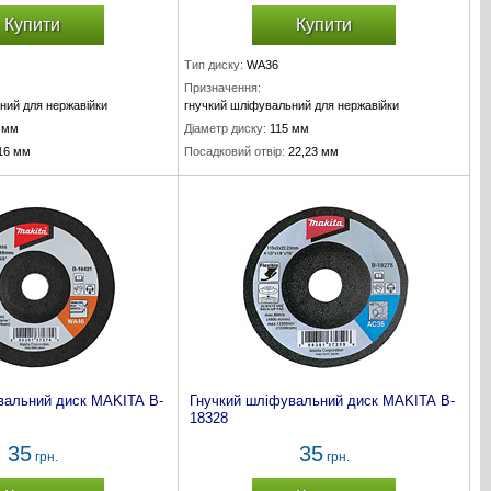
Купити
Купити
Тип диску:
WA36
Призначення:
ний для нержавійки
гнучкий шліфувальний для нержавійки
 мм
Діаметр диску:
115 мм
16 мм
Посадковий отвір:
22,23 мм
мм
Товщина диску:
3 мм
вальний диск MAKITA B-
Гнучкий шліфувальний диск MAKITA B-
18328
35
35
грн.
грн.