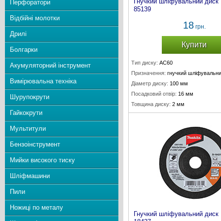
Гнучкий шліфувальний диск
Перфоратори
85139
Відбійні молотки
18
грн.
Дрилі
Купити
Болгарки
Тип диску:
AC60
Акумуляторний інструмент
Призначення:
гнучкий шліфувальни
Вимірювальна техніка
Діаметр диску:
100 мм
Посадковий отвір:
16 мм
Шурупокрути
Товщина диску:
2 мм
Гайкокрути
Мультитули
Бензоінструмент
Мийки високого тиску
Шліфмашини
Пили
Ножиці по металу
Гнучкий шліфувальний диск