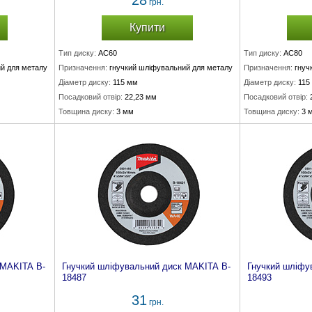
28
грн.
Купити
Тип диску:
AC60
Тип диску:
AC80
й для металу
Призначення:
гнучкий шліфувальний для металу
Призначення:
гнуч
Діаметр диску:
115 мм
Діаметр диску:
115
Посадковий отвір:
22,23 мм
Посадковий отвір:
Товщина диску:
3 мм
Товщина диску:
3 
 MAKITA B-
Гнучкий шліфувальний диск MAKITA B-
Гнучкий шліфу
18487
18493
31
грн.