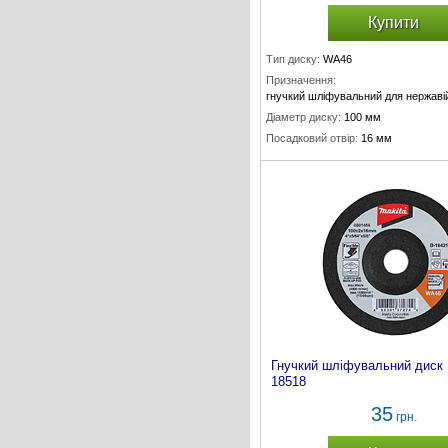
Купити
Тип диску:
WA46
Призначення:
гнучкий шліфувальний для нержаві
Діаметр диску:
100 мм
Посадковий отвір:
16 мм
Товщина диску:
3 мм
Гнучкий шліфувальний диск
18518
35
грн.