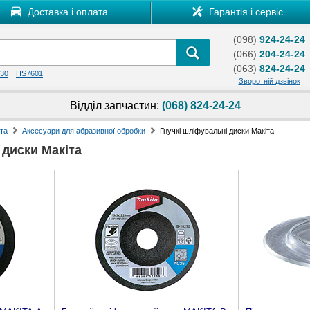
Доставка і оплата
Гарантія і сервіс
(098)
924-24-24
(066)
204-24-24
(063)
824-24-24
30
HS7601
Зворотній дзвінок
Відділ запчастин:
(068) 824-24-24
та
Аксесуари для абразивної обробки
Гнучкі шліфувальні диски Макіта
 диски Макіта