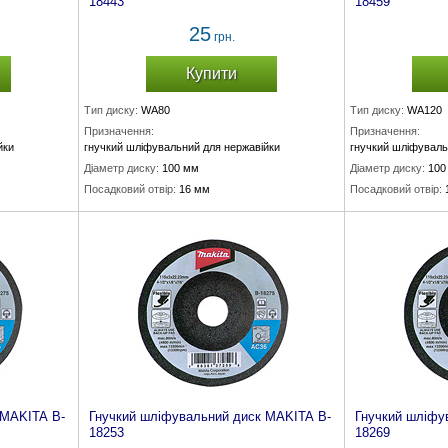
18443
18459
25
грн.
Купити
Тип диску:
WA80
Тип диску:
WA120
Призначення:
Призначення:
йки
гнучкий шліфувальний для нержавійки
гнучкий шліфуваль
Діаметр диску:
100 мм
Діаметр диску:
100
Посадковий отвір:
16 мм
Посадковий отвір:
Товщина диску:
2 мм
Товщина диску:
2 
 MAKITA B-
Гнучкий шліфувальний диск MAKITA B-
Гнучкий шліфу
18253
18269