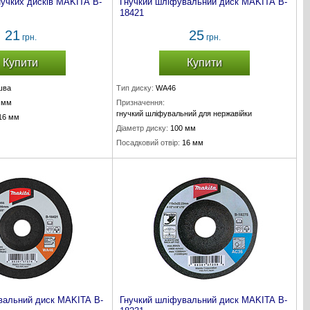
нучких дисків MAKITA B-
Гнучкий шліфувальний диск MAKITA B-
18421
21
25
грн.
грн.
Купити
Купити
шва
Тип диску:
WA46
 мм
Призначення:
гнучкий шліфувальний для нержавійки
16 мм
Діаметр диску:
100 мм
Посадковий отвір:
16 мм
Товщина диску:
2 мм
вальний диск MAKITA B-
Гнучкий шліфувальний диск MAKITA B-