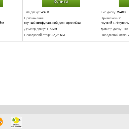
Купити
Тип диску:
WA60
Тип диску:
WA80
Призначення:
Призначення:
йки
гнучкий шліфувальний для нержавійки
гнучкий шліфуваль
Діаметр диску:
115 мм
Діаметр диску:
115
Посадковий отвір:
22,23 мм
Посадковий отвір:
Товщина диску:
3 мм
Товщина диску:
3 