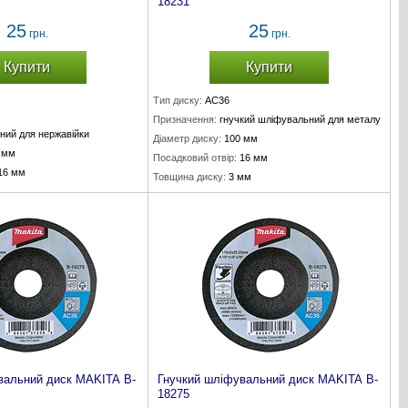
18231
25
25
грн.
грн.
Купити
Купити
Тип диску:
AC36
Призначення:
гнучкий шліфувальний для металу
ний для нержавійки
Діаметр диску:
100 мм
 мм
Посадковий отвір:
16 мм
16 мм
Товщина диску:
3 мм
мм
вальний диск MAKITA B-
Гнучкий шліфувальний диск MAKITA B-
18275