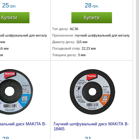
25
28
грн.
грн.
Купити
Купити
Тип диску:
AC36
кий шліфувальний для металу
Призначення:
гнучкий шліфувальний для металу
 мм
Діаметр диску:
115 мм
16 мм
Посадковий отвір:
22,23 мм
мм
Товщина диску:
3 мм
вальний диск MAKITA B-
Гнучкий шліфувальний диск MAKITA B-
18465