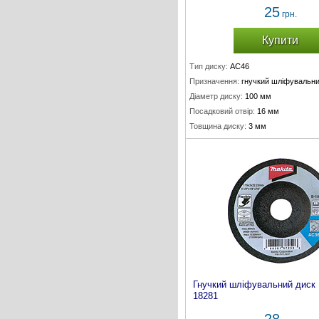
25
грн.
Купити
Тип диску:
AC46
Призначення:
гнучкий шліфувальни
Діаметр диску:
100 мм
Посадковий отвір:
16 мм
Товщина диску:
3 мм
Гнучкий шліфувальний диск
18281