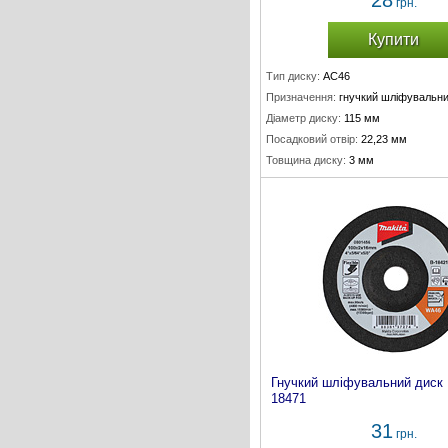
28
грн.
Купити
Тип диску:
AC46
Призначення:
гнучкий шліфувальни
Діаметр диску:
115 мм
Посадковий отвір:
22,23 мм
Товщина диску:
3 мм
Гнучкий шліфувальний диск
18471
31
грн.