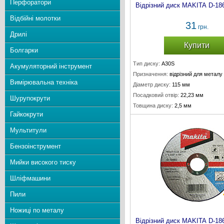
Перфоратори
Відрізний диск MAKITA D-18
Відбійні молотки
31
грн.
Дрилі
Купити
Болгарки
Тип диску:
A30S
Акумуляторний інструмент
Призначення:
відрізний для металу
Вимірювальна техніка
Діаметр диску:
115 мм
Посадковий отвір:
22,23 мм
Шурупокрути
Товщина диску:
2,5 мм
Гайкокрути
Мультитули
Бензоінструмент
Мийки високого тиску
Шліфмашини
Пили
Ножиці по металу
Відрізний диск MAKITA D-18