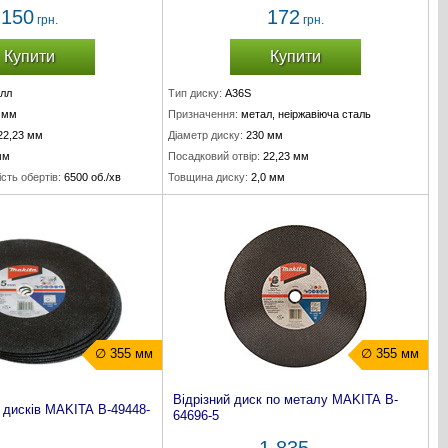
150
172
грн.
грн.
Купити
Купити
лл
Тип диску:
A36S
 мм
Призначення:
метал, неіржавіюча сталь
22,23 мм
Діаметр диску:
230 мм
мм
Посадковий отвір:
22,23 мм
сть обертів:
6500 об./хв
Товщина диску:
2,0 мм
∅ 355 мм
∅ 355 мм
Відрізний диск по металу MAKITA B-
х дисків MAKITA B-49448-
64696-5