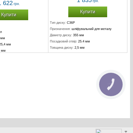
1 835
грн.
1 622
грн.
Купити
Купити
Тип диску:
C36P
Призначення:
шліфувальний для металу
л
Діаметр диску:
355 мм
 мм
Посадковий отвір:
25.4 мм
25,4 мм
Товщина диску:
2,5 мм
5 мм
КНОПКА
ЗВ'ЯЗКУ