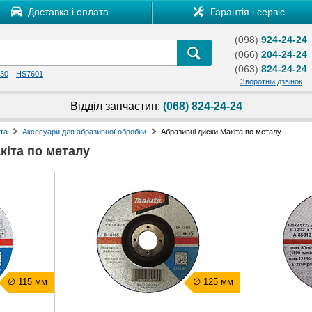
Доставка і оплата
Гарантія і сервіс
(098)
924-24-24
(066)
204-24-24
(063)
824-24-24
30
HS7601
Зворотній дзвінок
Відділ запчастин:
(068) 824-24-24
та
Аксесуари для абразивної обробки
Абразивні диски Макіта по металу
кіта по металу
∅ 115 мм
∅ 125 мм