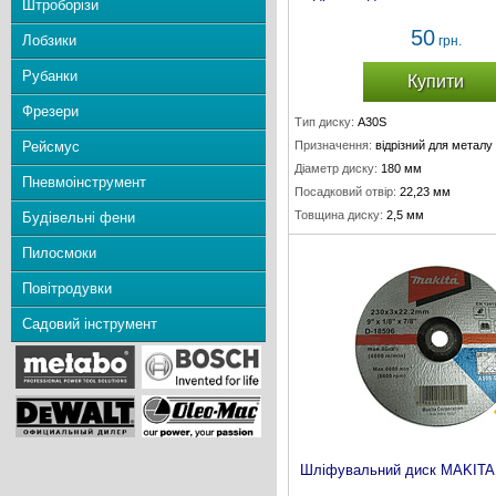
Штроборізи
50
Лобзики
грн.
Рубанки
Купити
Фрезери
Тип диску:
A30S
Рейсмус
Призначення:
відрізний для металу
Діаметр диску:
180 мм
Пневмоінструмент
Посадковий отвір:
22,23 мм
Товщина диску:
2,5 мм
Будівельні фени
Пилосмоки
Повітродувки
Садовий інструмент
Шліфувальний диск MAKITA