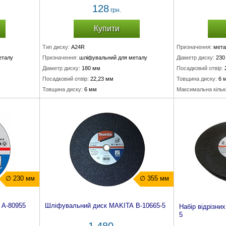
128
грн.
Купити
Тип диску:
A24R
Призначення:
мета
еталу
Призначення:
шліфувальний для металу
Діаметр диску:
230
Діаметр диску:
180 мм
Посадковий отвір:
Посадковий отвір:
22,23 мм
Товщина диску:
6 
Товщина диску:
6 мм
Максимальна кількі
∅ 230 мм
∅ 355 мм
 A-80955
Шліфувальний диск MAKITA B-10665-5
Набір відрізни
5