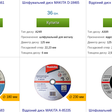
661
Шліфувальний диск MAKITA D-18465
Відрізний дис
36
грн.
Купити
Тип диску:
A24R
Тип диску:
A30R
Призначення:
шліфувальний для металу
Призначення:
відр
Діаметр диску:
125 мм
Діаметр диску:
125
Посадковий отвір:
22,23 мм
Посадковий отвір:
Товщина диску:
6 мм
Товщина диску:
2,
∅ 180 мм
∅ 230 мм
683
Відрізний диск MAKITA A-85335
Шліфувальний 