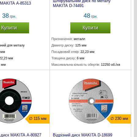
Шліфувальний диск по металу
к MAKITA A-85313
MAKITA D-74491
38
48
грн.
грн.
Купити
Купити
Призначення:
металл
ізний для металу
Діаметр диску:
125 мм
 мм
Посадковий отвір:
22,23 мм
22,23 мм
Товщина диску:
6 мм
5 мм
Максимальна кількість обертів:
12250 об./хв
∅ 115 мм
∅ 230 мм
диск MAKITA A-80927
Відрізний диск MAKITA D-18699