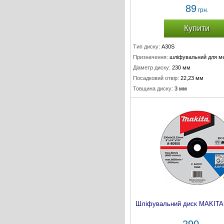
89
грн.
Купити
Тип диску:
A30S
Призначення:
шліфувальний для м
Діаметр диску:
230 мм
Посадковий отвір:
22,23 мм
Товщина диску:
3 мм
Шліфувальний диск MAKITA