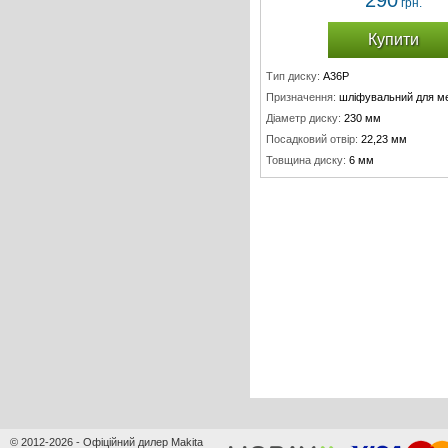
290
грн.
Купити
Тип диску:
A36P
Призначення:
шліфувальний для м
Діаметр диску:
230 мм
Посадковий отвір:
22,23 мм
Товщина диску:
6 мм
© 2012-2026 - Офіційний дилер Makita