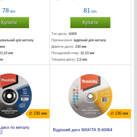
78
81
грн.
грн.
Купити
Купити
Тип диску:
A30S
увальний для металу
Призначення:
відрізний для металу
 мм
Діаметр диску:
230 мм
22,23 мм
Посадковий отвір:
22,23 мм
мм
Товщина диску:
2,5 мм
∅ 230 мм
∅ 230 мм
диск по металу
Відрізний диск MAKITA B-60464
22