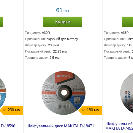
61
грн.
Купити
Тип диску:
A30R
Тип диску:
A36P
Призначення:
відрізний для металу
Призначення:
шліф
Діаметр диску:
230 мм
Діаметр диску:
115
Посадковий отвір:
22,23 мм
Посадковий отвір:
Товщина диску:
2,5 мм
Товщина диску:
6 
∅ 230 мм
∅ 180 мм
Шліфувальний 
 D-18596
Шліфувальний диск MAKITA D-18471
MAKITA D-745