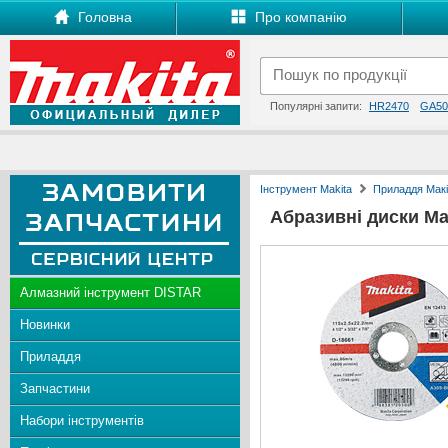
Головна
Про компанію
Популярні запити:
HR2470
GA50
Інструмент Makita
Приладдя Макі
Абразивні диски Ма
Алмазний інструмент DISTAR
Новинки
Приладдя
Запчастини
Набори інструментів