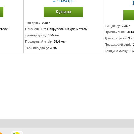
1 480
грн.
Купити
Тип диску:
A36P
Тип диску:
C36P
еталу
Призначення:
шліфувальний для металу
Призначення:
мета
Діаметр диску:
355 мм
Діаметр диску:
355
Посадковий отвір:
25,4 мм
Посадковий отвір:
Товщина диску:
3 мм
Товщина диску:
2,