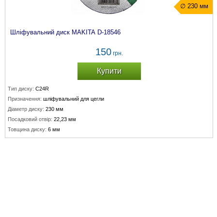
∅ 230 мм
Шліфувальний диск MAKITA D-18546
150
грн.
Купити
Тип диску:
C24R
Призначення:
шліфувальний для цегли
Діаметр диску:
230 мм
Посадковий отвір:
22,23 мм
Товщина диску:
6 мм