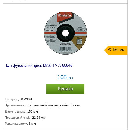
∅ 150 мм
Шліфувальний диск MAKITA A-80846
105
грн.
Купити
Тип диску:
WA36N
Призначення:
шліфувальний для нержавіючої сталі
Діаметр диску:
150 мм
Посадковий отвір:
22,23 мм
Товщина диску:
6 мм