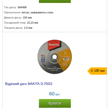
Тип диску:
WA46R
Призначення:
метал, неіржавіюча сталь
Діаметр диску:
150 мм
Посадковий отвір:
22,23 мм
Товщина диску:
2,0 мм
∅ 180 мм
Відрізний диск MAKITA D-75552
60
грн.
Купити