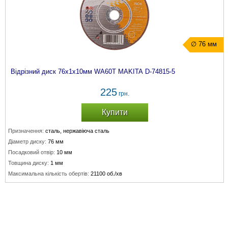
∅ 76 мм
Відрізний диск 76х1х10мм WA60T MAKITA D-74815-5
225
грн.
Купити
Призначення:
сталь, нержавіюча сталь
Діаметр диску:
76 мм
Посадковий отвір:
10 мм
Товщина диску:
1 мм
Максимальна кількість обертів:
21100 об./хв