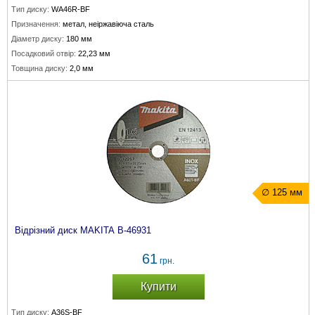
Тип диску:
WA46R-BF
Призначення:
метал, неіржавіюча сталь
Діаметр диску:
180 мм
Посадковий отвір:
22,23 мм
Товщина диску:
2,0 мм
∅ 125 мм
Відрізний диск MAKITA B-46931
61
грн.
Купити
Тип диску:
A36S-BF