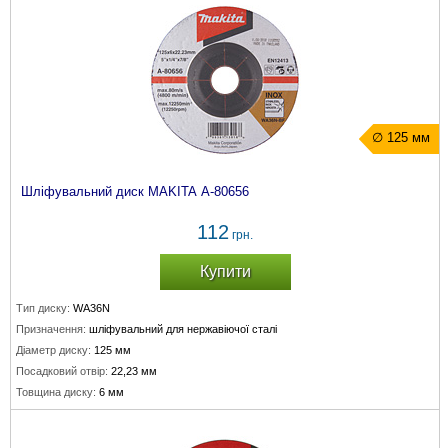
∅ 125 мм
Шліфувальний диск MAKITA A-80656
112
грн.
Купити
Тип диску:
WA36N
Призначення:
шліфувальний для нержавіючої сталі
Діаметр диску:
125 мм
Посадковий отвір:
22,23 мм
Товщина диску:
6 мм