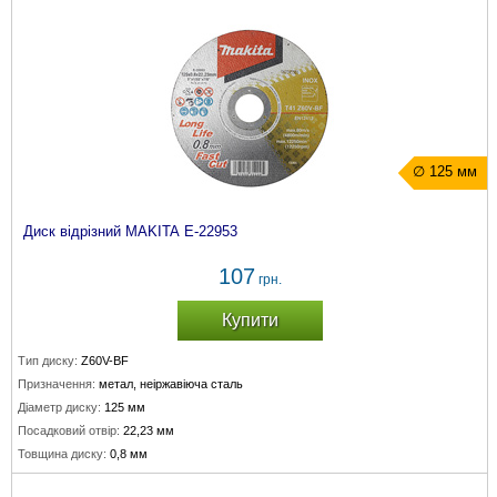
∅ 125 мм
Диск відрізний MAKITA E-22953
107
грн.
Купити
Тип диску:
Z60V-BF
Призначення:
метал, неіржавіюча сталь
Діаметр диску:
125 мм
Посадковий отвір:
22,23 мм
Товщина диску:
0,8 мм