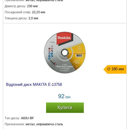
Призначення:
метал, неіржавіюча сталь
Діаметр диску:
230 мм
Посадковий отвір:
22,23 мм
Товщина диску:
2,0 мм
∅ 180 мм
Відрізний диск MAKITA E-13758
92
грн.
Купити
Тип диску:
A60U-BF
Призначення:
метал, неіржавіюча сталь