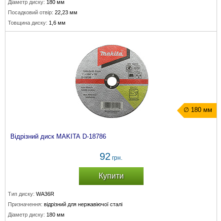
Діаметр диску:
180 мм
Посадковий отвір:
22,23 мм
Товщина диску:
1,6 мм
∅ 180 мм
Відрізний диск MAKITA D-18786
92
грн.
Купити
Тип диску:
WA36R
Призначення:
відрізний для нержавіючої сталі
Діаметр диску:
180 мм