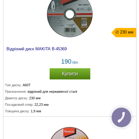
∅ 230 мм
Відрізний диск MAKITA B-45369
190
грн.
Купити
Тип диску:
A60T
Призначення:
відрізний для нержавіючої сталі
Діаметр диску:
230 мм
Посадковий отвір:
22,23 мм
Товщина диску:
1,9 мм