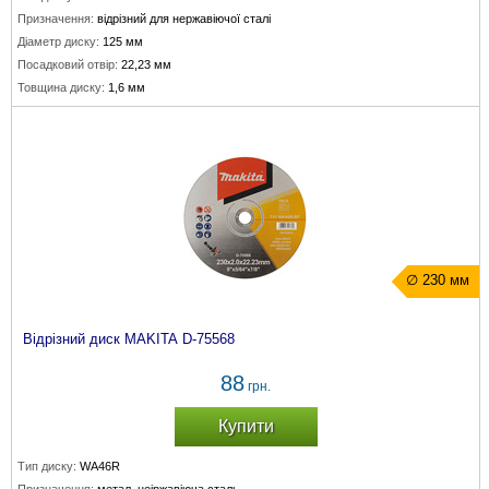
Призначення:
відрізний для нержавіючої сталі
Діаметр диску:
125 мм
Посадковий отвір:
22,23 мм
Товщина диску:
1,6 мм
∅ 230 мм
Відрізний диск MAKITA D-75568
88
грн.
Купити
Тип диску:
WA46R