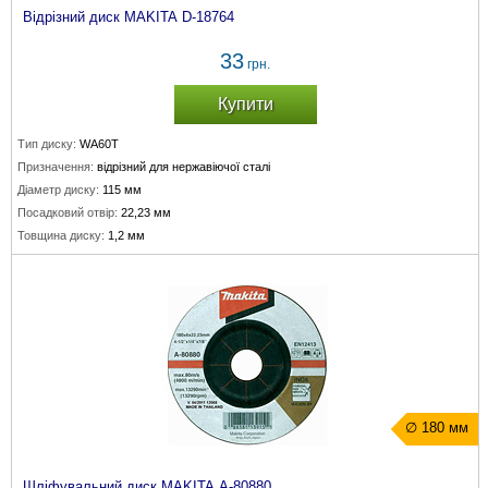
Відрізний диск MAKITA D-18764
33
грн.
Купити
Тип диску:
WA60T
Призначення:
відрізний для нержавіючої сталі
Діаметр диску:
115 мм
Посадковий отвір:
22,23 мм
Товщина диску:
1,2 мм
∅ 180 мм
Шліфувальний диск MAKITA A-80880