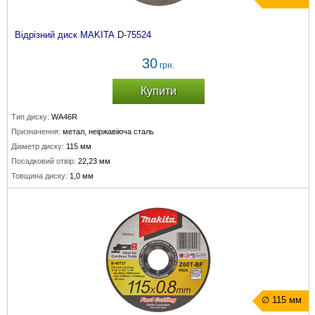
Відрізний диск MAKITA D-75524
30
грн.
Купити
Тип диску:
WA46R
Призначення:
метал, неіржавіюча сталь
Діаметр диску:
115 мм
Посадковий отвір:
22,23 мм
Товщина диску:
1,0 мм
∅ 115 мм