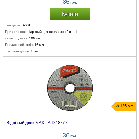
36
грн.
Купити
Тип диску:
A60T
Призначення:
відрізний для нержавіючої сталі
Діаметр диску:
100 мм
Посадковий отвір:
16 мм
Товщина диску:
1 мм
∅ 125 мм
Відрізний диск MAKITA D-18770
36
грн.