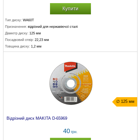
Купити
Тип диску:
WA60T
Призначення:
відрізний для нержавіючої сталі
Діаметр диску:
125 мм
Посадковий отвір:
22,23 мм
Товщина диску:
1,2 мм
∅ 125 мм
Відрізний диск MAKITA D-65969
40
грн.