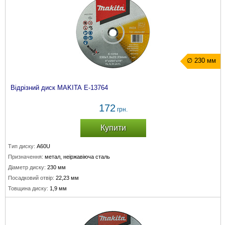
∅ 230 мм
Відрізний диск MAKITA E-13764
172
грн.
Купити
Тип диску:
A60U
Призначення:
метал, неіржавіюча сталь
Діаметр диску:
230 мм
Посадковий отвір:
22,23 мм
Товщина диску:
1,9 мм