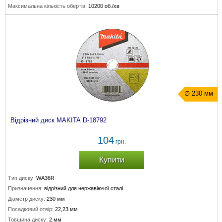
Максимальна кількість обертів:
10200 об./хв
∅ 230 мм
Відрізний диск MAKITA D-18792
104
грн.
Купити
Тип диску:
WA36R
Призначення:
відрізний для нержавіючої сталі
Діаметр диску:
230 мм
Посадковий отвір:
22,23 мм
Товщина диску:
2 мм