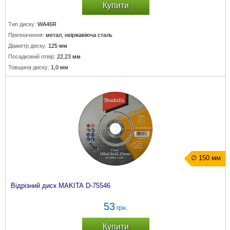
Купити
Тип диску:
WA46R
Призначення:
метал, неіржавіюча сталь
Діаметр диску:
125 мм
Посадковий отвір:
22,23 мм
Товщина диску:
1,0 мм
∅ 150 мм
Відрізний диск MAKITA D-75546
53
грн.
Купити