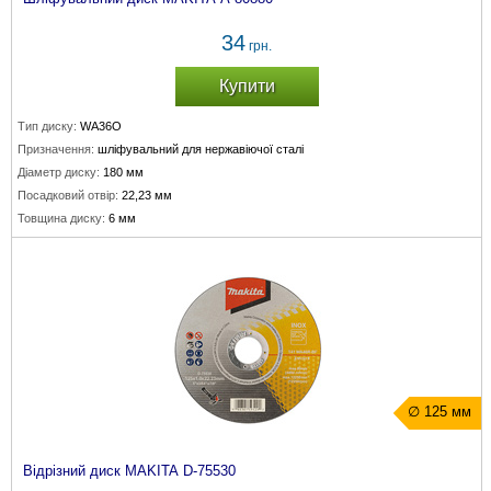
34
грн.
Купити
Тип диску:
WA36O
Призначення:
шліфувальний для нержавіючої сталі
Діаметр диску:
180 мм
Посадковий отвір:
22,23 мм
Товщина диску:
6 мм
∅ 125 мм
Відрізний диск MAKITA D-75530