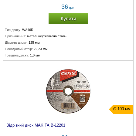
36
грн.
Купити
Тип диску:
WA46R
Призначення:
метал, неіржавіюча сталь
Діаметр диску:
125 мм
Посадковий отвір:
22,23 мм
Товщина диску:
1,0 мм
∅ 100 мм
Відрізний диск MAKITA B-12201