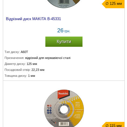
∅ 125 мм
Відрізний диск MAKITA B-45331
26
грн.
Купити
Тип диску:
A60T
Призначення:
відрізний для нержавіючої сталі
Діаметр диску:
125 мм
Посадковий отвір:
22,23 мм
Товщина диску:
1 мм
∅ 115 мм