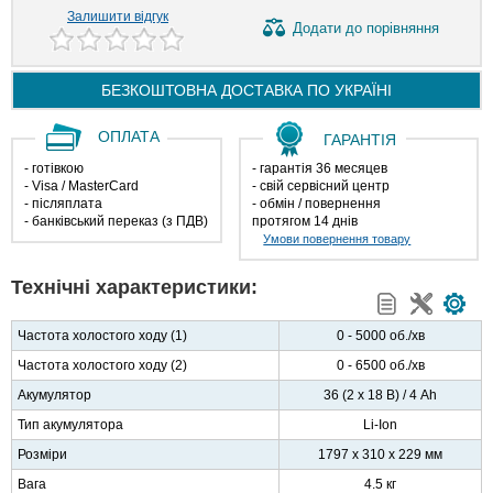
Залишити відгук
Додати
до порівняння
БЕЗКОШТОВНА ДОСТАВКА ПО
УКРАЇНІ
ОПЛАТА
ГАРАНТІЯ
- готівкою
- гарантія 36 месяцев
- Visa / MasterCard
- свій сервісний центр
- післяплата
- обмін / повернення
- банківський переказ (з ПДВ)
протягом 14 днів
Умови повернення товару
Технічні характеристики:
Частота холостого ходу (1)
0 - 5000 об./хв
Частота холостого ходу (2)
0 - 6500 об./хв
Акумулятор
36 (2 х 18 В) / 4 Ah
Тип акумулятора
Li-Ion
Розміри
1797 x 310 x 229 мм
Вага
4.5 кг