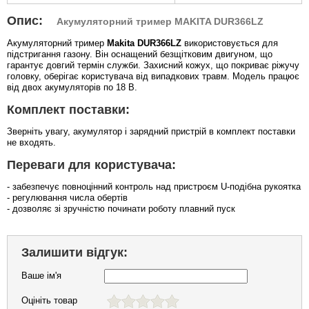
Опис:
Акумуляторний тример MAKITA DUR366LZ
Акумуляторний тример
Makita DUR366LZ
використовується для
підстригання газону. Він оснащений безщітковим двигуном, що
гарантує довгий термін служби. Захисний кожух, що покриває ріжучу
головку, оберігає користувача від випадкових травм. Модель працює
від двох акумуляторів по 18 В.
Комплект поставки:
Зверніть увагу, акумулятор і зарядний пристрій в комплект поставки
не входять.
Переваги для користувача:
- забезпечує повноцінний контроль над пристроєм U-подібна рукоятка
- регулювання числа обертів
- дозволяє зі зручністю починати роботу плавний пуск
Залишити відгук:
Ваше ім'я
Оцініть товар