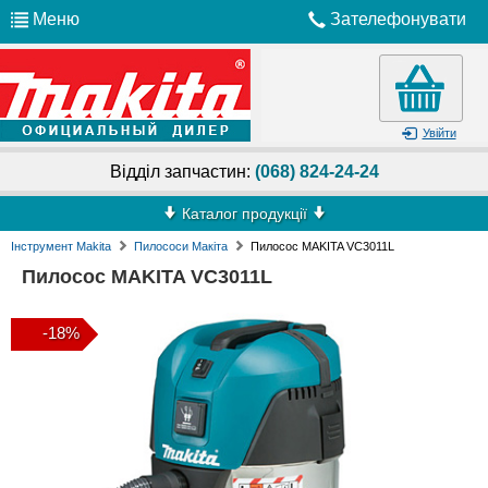
Меню
Зателефонувати
Увійти
Відділ запчастин:
(068) 824-24-24
Каталог продукції
Інструмент Makita
Пилососи Макіта
Пилосос MAKITA VC3011L
Пилосос MAKITA VC3011L
-18%