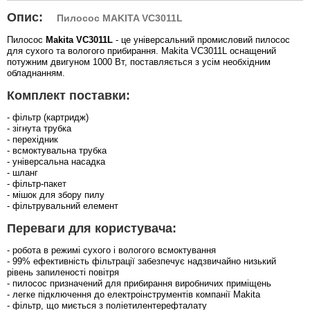
Опис:
Пилосос MAKITA VC3011L
Пилосос
Makita VC3011L
- це універсальний промисловий пилосос
для сухого та вологого прибирання. Makita VC3011L оснащений
потужним двигуном 1000 Вт, поставляється з усім необхідним
обладнанням.
Комплект поставки:
- фільтр (картридж)
- зігнута трубка
- перехідник
- всмоктувальна трубка
- універсальна насадка
- шланг
- фільтр-пакет
- мішок для збору пилу
- фільтрувальний елемент
Переваги для користувача:
- робота в режимі сухого і вологого всмоктування
- 99% ефективність фільтрації забезпечує надзвичайно низький
рівень запиленості повітря
- пилосос призначений для прибирання виробничих приміщень
- легке підключення до електроінструментів компанії Makita
- фільтр, що миється з поліетилентерефталату