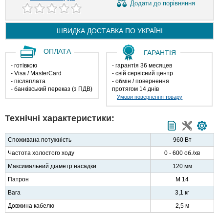
Додати
до порівняння
ШВИДКА ДОСТАВКА ПО
УКРАЇНІ
ОПЛАТА
ГАРАНТІЯ
- готівкою
- гарантія 36 месяцев
- Visa / MasterCard
- свій сервісний центр
- післяплата
- обмін / повернення
- банківський переказ (з ПДВ)
протягом 14 днів
Умови повернення товару
Технічні характеристики:
Споживана потужність
960 Вт
Частота холостого ходу
0 - 600 об./хв
Максимальний діаметр насадки
120 мм
Патрон
M 14
Вага
3,1 кг
Довжина кабелю
2,5 м