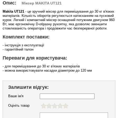
Опис:
Міксер MAKITA UT121
Makita UT121
- це зручний міксер для перемішування до 30 кг в'язких
матеріалів. Кількість оборотів регулюється натисканням на пусковий
курок. Легкий і компактний міксер оснащений потужним двигуном 960
Вт, має ергономічну D-образну рукоятку, яка дозволяє зменшити
стомлюваність оператора і продовжити час безперервної роботи.
Комплект поставки:
- інструкція з експлуатації
- гарантійний талон
Переваги для користувача:
- для перемішування до 30 кг в'язких матеріалів
- можна використовувати насадки діаметром до 120 мм
Залишити відгук:
Ваше ім'я
Оцініть товар