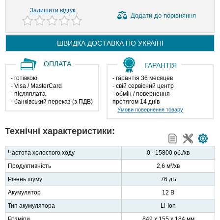
Залишити відгук
Додати
до порівняння
ШВИДКА ДОСТАВКА ПО
УКРАЇНІ
ОПЛАТА
ГАРАНТІЯ
- готівкою
- гарантія 36 месяцев
- Visa / MasterCard
- свій сервісний центр
- післяплата
- обмін / повернення
- банківський переказ (з ПДВ)
протягом 14 днів
Умови повернення товару
Технічні характеристики:
Частота холостого ходу
0 - 15800 об./хв
Продуктивність
2,6 м³/хв
Рівень шуму
76 дБ
Акумулятор
12 В
Тип акумулятора
Li-Ion
Розміри
849 x 155 x 184 мм