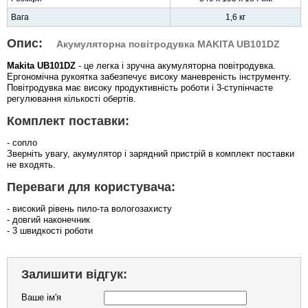
Вага
1,6 кг
Опис:
Акумуляторна повітродувка MAKITA UB101DZ
Makita UB101DZ
- це легка і зручна акумуляторна повітродувка.
Ергономічна рукоятка забезпечує високу маневреність інструменту.
Повітродувка має високу продуктивність роботи і 3-ступінчасте
регулювання кількості обертів.
Комплект поставки:
- сопло
Зверніть увагу, акумулятор і зарядний пристрій в комплект поставки
не входять.
Переваги для користувача:
- високий рівень пило-та вологозахисту
- довгий наконечник
- 3 швидкості роботи
Залишити відгук:
Ваше ім'я