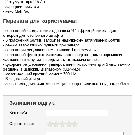
- 2 акумулятора 2,5 Ач
- зарядний пристрій
- кейс MakPac
Переваги для користувача:
- оснащений квадратним з’єднанням ½” з фрикційним кільцем і
отвором для стопорного штифта
- 3 положення болтів: запобігає надмірному затягуванню болтів
- режим автоматичної зупинки при реверсі
- оснащений регулюванням швидкості в перемикачі
- оснащений функцією максимальної швидкості, коли перемикач
частково натиснутий, швидкість стає максимальною
- цифрове регулювання: універсальний інструмент для більш важких
з'єднань, з широким діапазоном (M14-M24)
- максимальний крутний момент 760 Нм
- безщітковий двигун
- зі світлодіодним освітленням для кращої видимості під час роботи
Залишити відгук:
Ваше ім'я
Оцініть товар