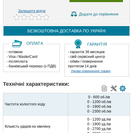
Залишити відгук
Додати
до порівняння
БЕЗКОШТОВНА ДОСТАВКА ПО
УКРАЇНІ
ОПЛАТА
ГАРАНТІЯ
- готівкою
- гарантія 36 месяцев
- Visa / MasterCard
- свій сервісний центр
- післяплата
- обмін / повернення
- банківський переказ (з ПДВ)
протягом 14 днів
Умови повернення товару
Технічні характеристики:
0 - 600 об./хв
0 - 1200 об./хв
Частота холостого ходу
0 - 1900 об./хв
0 - 2300 об./хв
0 - 1200 уд./хв
0 - 1900 уд./хв
Кількість ударів на хвилину
0 - 2700 уд./хв