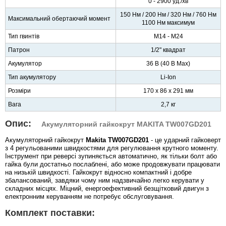
0 - 2900 уд./хв
150 Нм / 200 Нм / 320 Нм / 760 Нм
Максимальний обертаючий момент
1100 Нм максимум
Тип гвинтів
M14 - M24
Патрон
1/2" квадрат
Акумулятор
36 В (40 В Max)
Тип акумулятору
Li-Ion
Розміри
170 x 86 x 291 мм
Вага
2,7 кг
Опис:
Акумуляторний гайкокрут MAKITA TW007GD201
Акумуляторний гайкокрут
Makita TW007GD201
- це ударний гайковерт
з 4 регульованими швидкостями для регулювання крутного моменту.
Інструмент при реверсі зупиняється автоматично, як тільки болт або
гайка були достатньо послаблені, або може продовжувати працювати
на низькій швидкості. Гайкокрут відносно компактний і добре
збалансований, завдяки чому ним надзвичайно легко керувати у
складних місцях. Міцний, енергоефективний безщітковий двигун з
електронним керуванням не потребує обслуговування.
Комплект поставки: